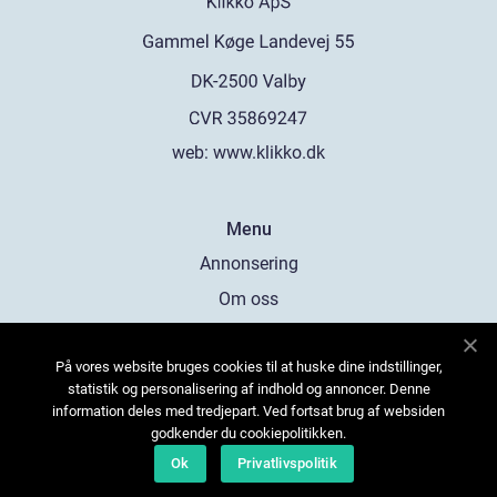
web:
www.klikko.dk
Menu
Annonsering
Om oss
Cookies
På vores website bruges cookies til at huske dine indstillinger,
Kontakta oss
statistik og personalisering af indhold og annoncer. Denne
Sitemap
information deles med tredjepart. Ved fortsat brug af websiden
godkender du cookiepolitikken.
Ok
Privatlivspolitik