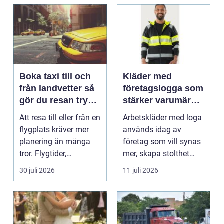
Boka taxi till och
Kläder med
från landvetter så
företagslogga som
gör du resan trygg
stärker varumärket
och smidig
varje dag
Att resa till eller från en
Arbetskläder med loga
flygplats kräver mer
används idag av
planering än många
företag som vill synas
tror. Flygtider,
mer, skapa stolthet
packning, säker...
inte...
30 juli 2026
11 juli 2026