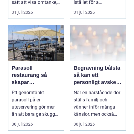
sätt att visa omtanke,
Istället för a...
fira stora h...
31 juli 2026
31 juli 2026
Parasoll
Begravning bålsta
restaurang så
så kan ett
skapar
personligt avsked
uteserveringen rätt
formas
Ett genomtänkt
När en närstående dör
känsla året runt
parasoll på en
ställs familj och
uteservering gör mer
vänner inför många
än att bara ge skugga.
känslor, men också
Det påverkar hur länge
praktiska beslut. En b...
30 juli 2026
30 juli 2026
gäs...