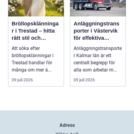
Bröllopsklänninga
Anläggningstrans
r i Trestad – hitta
porter i Västervik
rätt stil och
för effektiva
passform inför den
byggprojekt
Att söka efter
Anläggningstransporte
stora dagen
bröllopsklänningar i
r Kalmar län är ett
Trestad handlar för
centralt begrepp för
många om mer ä...
alla som arbetar m...
09 juli 2026
09 juli 2026
Adress