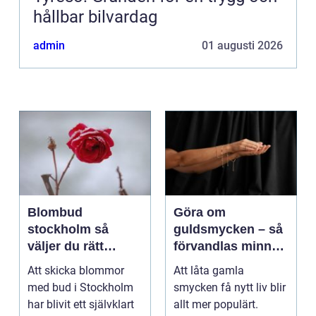
hållbar bilvardag
admin
01 augusti 2026
Blombud
Göra om
stockholm så
guldsmycken – så
väljer du rätt
förvandlas minnen
blommor för varje
till nya favoriter
Att skicka blommor
Att låta gamla
tillfälle
med bud i Stockholm
smycken få nytt liv blir
har blivit ett självklart
allt mer populärt.