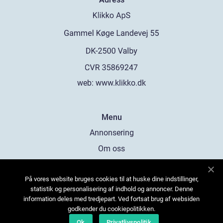
web:
www.klikko.dk
Menu
Annonsering
Om oss
Cookies
På vores website bruges cookies til at huske dine indstillinger,
Kontakta oss
statistik og personalisering af indhold og annoncer. Denne
Sitemap
information deles med tredjepart. Ved fortsat brug af websiden
godkender du cookiepolitikken.
Ok
Privatlivspolitik