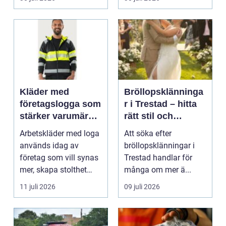
Kläder med
Bröllopsklänninga
företagslogga som
r i Trestad – hitta
stärker varumärket
rätt stil och
varje dag
passform inför den
Arbetskläder med loga
Att söka efter
stora dagen
används idag av
bröllopsklänningar i
företag som vill synas
Trestad handlar för
mer, skapa stolthet
många om mer ä...
inte...
11 juli 2026
09 juli 2026