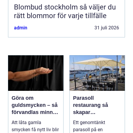
Blombud stockholm så väljer du
rätt blommor för varje tillfälle
admin
31 juli 2026
Göra om
Parasoll
guldsmycken – så
restaurang så
förvandlas minnen
skapar
till nya favoriter
uteserveringen rätt
Att låta gamla
Ett genomtänkt
känsla året runt
smycken få nytt liv blir
parasoll på en