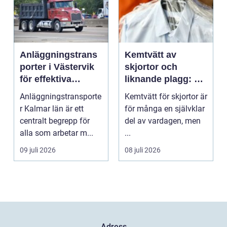
Anläggningstrans
Kemtvätt av
porter i Västervik
skjortor och
för effektiva
liknande plagg: Så
byggprojekt
fungerar
Anläggningstransporte
Kemtvätt för skjortor är
professionell
r Kalmar län är ett
för många en självklar
klädvård i
centralt begrepp för
del av vardagen, men
praktiken
alla som arbetar m...
...
09 juli 2026
08 juli 2026
Adress