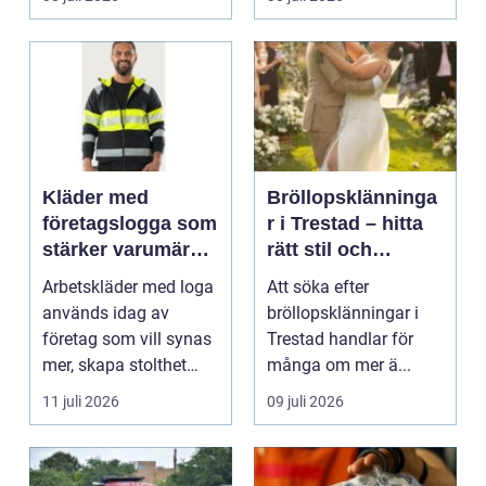
Kläder med
Bröllopsklänninga
företagslogga som
r i Trestad – hitta
stärker varumärket
rätt stil och
varje dag
passform inför den
Arbetskläder med loga
Att söka efter
stora dagen
används idag av
bröllopsklänningar i
företag som vill synas
Trestad handlar för
mer, skapa stolthet
många om mer ä...
inte...
11 juli 2026
09 juli 2026