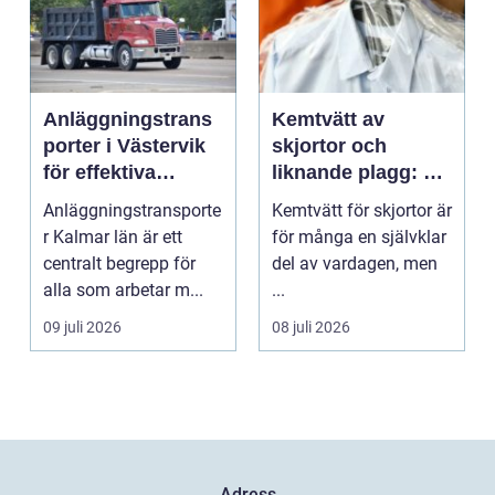
Anläggningstrans
Kemtvätt av
porter i Västervik
skjortor och
för effektiva
liknande plagg: Så
byggprojekt
fungerar
Anläggningstransporte
Kemtvätt för skjortor är
professionell
r Kalmar län är ett
för många en självklar
klädvård i
centralt begrepp för
del av vardagen, men
praktiken
alla som arbetar m...
...
09 juli 2026
08 juli 2026
Adress