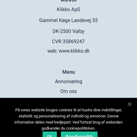
web:
www.klikko.dk
Menu
Annonsering
Om oss
Cookies
På vores website bruges cookies til at huske dine indstillinger,
Kontakta oss
statistik og personalisering af indhold og annoncer. Denne
Sitemap
information deles med tredjepart. Ved fortsat brug af websiden
godkender du cookiepolitikken.
Ok
Privatlivspolitik