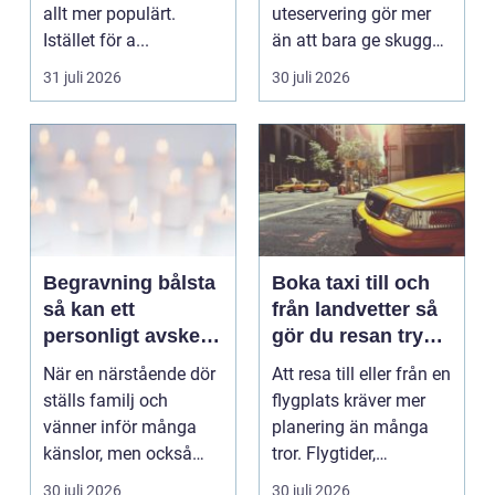
allt mer populärt.
uteservering gör mer
Istället för a...
än att bara ge skugga.
Det påverkar hur länge
31 juli 2026
30 juli 2026
gäs...
Begravning bålsta
Boka taxi till och
så kan ett
från landvetter så
personligt avsked
gör du resan trygg
formas
och smidig
När en närstående dör
Att resa till eller från en
ställs familj och
flygplats kräver mer
vänner inför många
planering än många
känslor, men också
tror. Flygtider,
praktiska beslut. En b...
packning, säker...
30 juli 2026
30 juli 2026