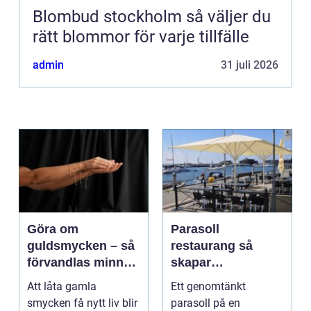
Blombud stockholm så väljer du
rätt blommor för varje tillfälle
admin
31 juli 2026
Göra om
Parasoll
guldsmycken – så
restaurang så
förvandlas minnen
skapar
till nya favoriter
uteserveringen rätt
Att låta gamla
Ett genomtänkt
känsla året runt
smycken få nytt liv blir
parasoll på en