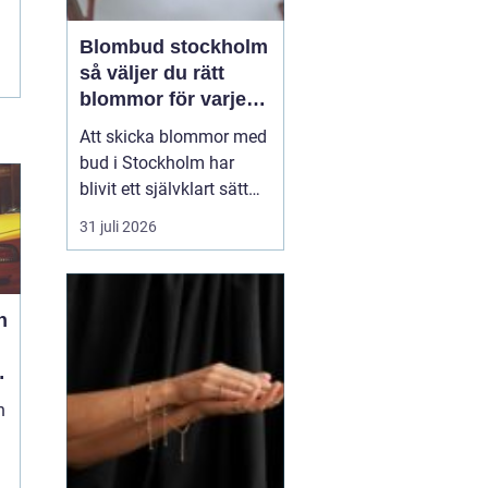
Blombud stockholm
så väljer du rätt
blommor för varje
tillfälle
Att skicka blommor med
bud i Stockholm har
blivit ett självklart sätt
att visa omtanke, fira
31 juli 2026
stora händelser eller
säga sådant som är
svårt att formulera i ord.
h
En bukett kan skapa
glädje på några
sekunder, oavsett om
mottagaren befinner sig
n
på konto...