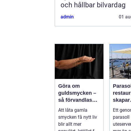
och hållbar bilvardag
admin
01 au
Göra om
Parasol
guldsmycken –
restaura
så förvandlas
skapar
minnen till nya
uteser
Att låta gamla
Ett geno
favoriter
rätt kä
smycken få nytt liv
parasoll
runt
blir allt mer
uteserve