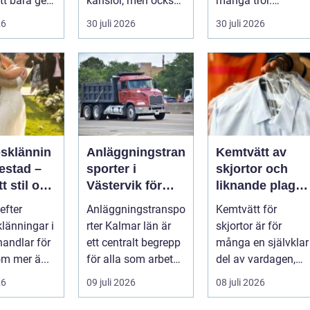
tt bara ge
känslor, men också
många tror.
Det
praktiska beslut. En
Flygtider, packning,
26
30 juli 2026
30 juli 2026
 hur länge
b...
säker...
psklännin
Anläggningstran
Kemtvätt av
restad –
sporter i
skjortor och
tt stil och
Västervik för
liknande plagg:
rm inför
effektiva
Så fungerar
efter
Anläggningstranspo
Kemtvätt för
ora dagen
byggprojekt
professionell
klänningar i
rter Kalmar län är
skjortor är för
klädvård i
handlar för
ett centralt begrepp
många en självklar
praktiken
m mer ä...
för alla som arbetar
del av vardagen,
m...
men ...
26
09 juli 2026
08 juli 2026