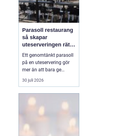
Parasoll restaurang
så skapar
uteserveringen rätt
känsla året runt
Ett genomtänkt parasoll
på en uteservering gör
mer än att bara ge
skugga. Det påverkar hur
30 juli 2026
länge gästerna stannar,
hur mycket de beställer
och om de väljer att
komma tillbaka. När
kraven på komfort,
hållbarhet och design
ökar, blir valet av
parasoll ...