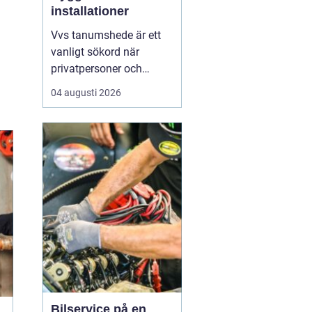
installationer
Vvs tanumshede är ett
vanligt sökord när
privatpersoner och
företag behöver hjälp
04 augusti 2026
med värme, vatten och
sanitet i norra bohuslän.
Många undrar vad som
skiljer en seriös vvs
partner från en tillfällig
lösning, hur en
installation bör gå till
och vilka...
Bilservice på en