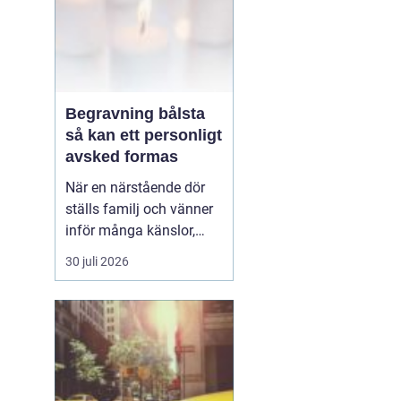
Begravning bålsta
så kan ett personligt
avsked formas
När en närstående dör
ställs familj och vänner
inför många känslor,
men också praktiska
30 juli 2026
beslut.
En begravning
Bålsta innebär
ofta en
ceremoni i någon av
Håbo församlings kyrkor
eller ka...