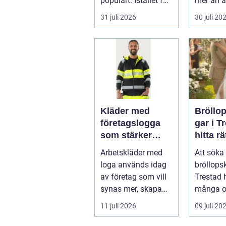
populärt. Istället för
mer än a
a...
skugga. 
31 juli 2026
30 juli 20
påverkar
gäs...
Kläder med
Bröllo
företagslogga
gar i T
som stärker
hitta rä
varumärket
passfo
Arbetskläder med
Att söka 
varje dag
den st
loga används idag
bröllops
av företag som vill
Trestad 
synas mer, skapa
många o
stolthet inte...
11 juli 2026
09 juli 20