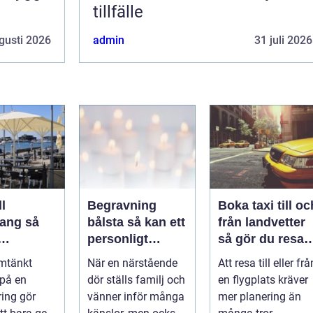
tillfälle
gusti 2026
admin
31 juli 2026
l
Begravning
Boka taxi till oc
ng så
bålsta så kan ett
från landvetter
personligt
så gör du resan
veringen
avsked formas
trygg och
mtänkt
När en närstående
Att resa till eller frå
nsla året
smidig
 på en
dör ställs familj och
en flygplats kräver
ring gör
vänner inför många
mer planering än