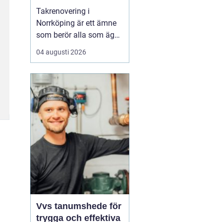
Takrenovering i
Norrköping är ett ämne
som berör alla som äger
hus, radhus eller
04 augusti 2026
flerfamiljshus i området.
Taket är husets
viktigaste skydd mot
regn, snö och fukt, och
en i tid genomförd
renovering kan sp...
Vvs tanumshede för
trygga och effektiva