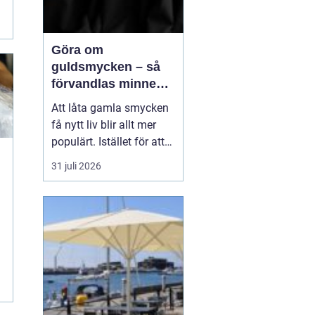
Göra om
guldsmycken – så
förvandlas minnen
till nya favoriter
Att låta gamla smycken
få nytt liv blir allt mer
populärt. Istället för att
låta arvegods ligga i en
31 juli 2026
låda kan de formas om
till något som både
passar stilen i dag och
bär med sig historien.
N&au...