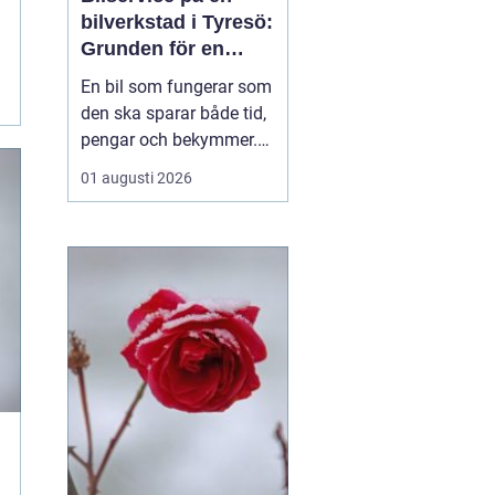
bilverkstad i Tyresö:
Grunden för en
trygg och hållbar
En bil som fungerar som
bilvardag
den ska sparar både tid,
pengar och bekymmer.
För många förare blir
01 augusti 2026
servicefrågan ändå
något som skjuts upp
tills en varningslampa
börjar lysa eller ett ljud
känns fel. Ge...