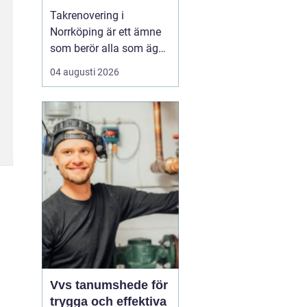
Takrenovering i
Norrköping är ett ämne
som berör alla som äger
hus, radhus eller
04 augusti 2026
flerfamiljshus i området.
Taket är husets
viktigaste skydd mot
regn, snö och fukt, och
en i tid genomförd
renovering kan sp...
Vvs tanumshede för
trygga och effektiva