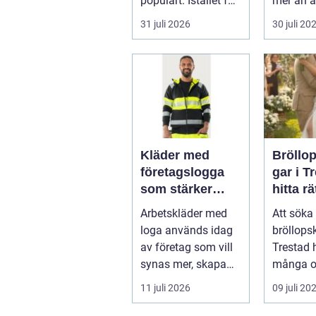
populärt. Istället för
mer än a
a...
skugga. 
31 juli 2026
30 juli 20
påverkar
gäs...
Kläder med
Bröllo
företagslogga
gar i T
som stärker
hitta rä
varumärket
passfo
Arbetskläder med
Att söka 
varje dag
den st
loga används idag
bröllops
av företag som vill
Trestad 
synas mer, skapa
många o
stolthet inte...
11 juli 2026
09 juli 20