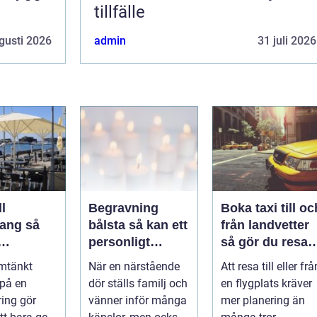
tillfälle
gusti 2026
admin
31 juli 2026
l
Begravning
Boka taxi till oc
ng så
bålsta så kan ett
från landvetter
personligt
så gör du resan
veringen
avsked formas
trygg och
mtänkt
När en närstående
Att resa till eller frå
nsla året
smidig
 på en
dör ställs familj och
en flygplats kräver
ring gör
vänner inför många
mer planering än