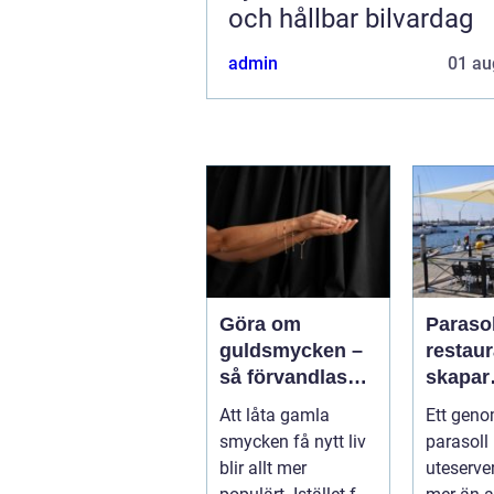
och hållbar bilvardag
admin
01 au
Göra om
Parasol
guldsmycken –
restaura
så förvandlas
skapar
minnen till nya
uteser
Att låta gamla
Ett geno
favoriter
rätt kä
smycken få nytt liv
parasoll
runt
blir allt mer
uteserve