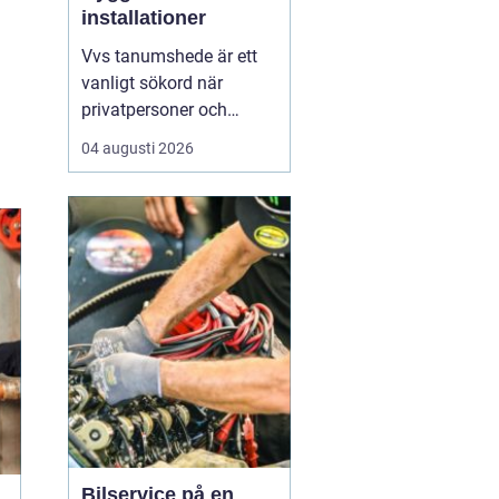
installationer
Vvs tanumshede är ett
vanligt sökord när
privatpersoner och
företag behöver hjälp
04 augusti 2026
med värme, vatten och
sanitet i norra bohuslän.
Många undrar vad som
skiljer en seriös vvs
partner från en tillfällig
lösning, hur en
installation bör gå till
och vilka...
Bilservice på en