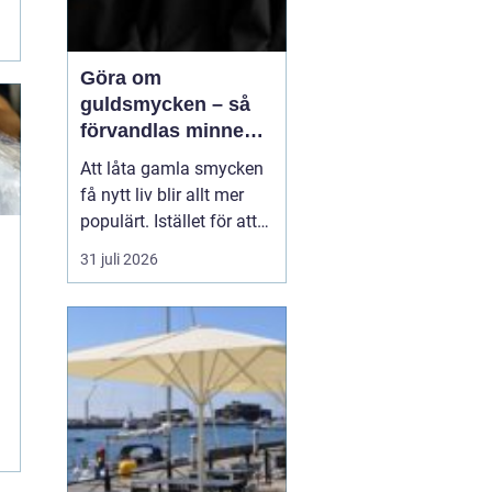
Göra om
guldsmycken – så
förvandlas minnen
till nya favoriter
Att låta gamla smycken
få nytt liv blir allt mer
populärt. Istället för att
låta arvegods ligga i en
31 juli 2026
låda kan de formas om
till något som både
passar stilen i dag och
bär med sig historien.
N&au...