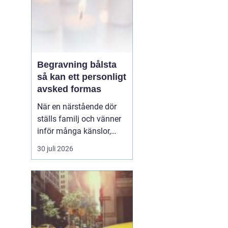
Begravning bålsta
så kan ett personligt
avsked formas
När en närstående dör
ställs familj och vänner
inför många känslor,
men också praktiska
30 juli 2026
beslut.
En begravning
Bålsta innebär
ofta en
ceremoni i någon av
Håbo församlings kyrkor
eller ka...