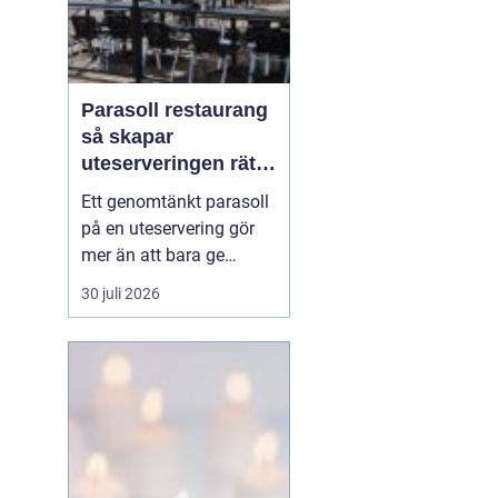
Parasoll restaurang
så skapar
uteserveringen rätt
känsla året runt
Ett genomtänkt parasoll
på en uteservering gör
mer än att bara ge
skugga. Det påverkar hur
30 juli 2026
länge gästerna stannar,
hur mycket de beställer
och om de väljer att
komma tillbaka. När
kraven på komfort,
hållbarhet och design
ökar, blir valet av
parasoll ...