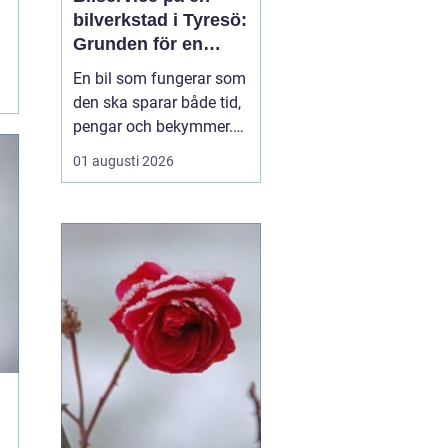
bilverkstad i Tyresö:
Grunden för en
trygg och hållbar
En bil som fungerar som
bilvardag
den ska sparar både tid,
pengar och bekymmer.
För många förare blir
01 augusti 2026
servicefrågan ändå
något som skjuts upp
tills en varningslampa
börjar lysa eller ett ljud
känns fel. Ge...