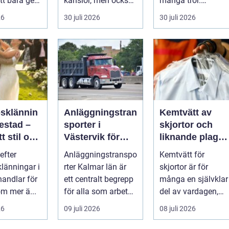
tt bara ge
känslor, men också
många tror.
Det
praktiska beslut. En
Flygtider, packning,
26
30 juli 2026
30 juli 2026
 hur länge
b...
säker...
psklännin
Anläggningstran
Kemtvätt av
restad –
sporter i
skjortor och
tt stil och
Västervik för
liknande plagg:
rm inför
effektiva
Så fungerar
efter
Anläggningstranspo
Kemtvätt för
ora dagen
byggprojekt
professionell
klänningar i
rter Kalmar län är
skjortor är för
klädvård i
handlar för
ett centralt begrepp
många en självklar
praktiken
m mer ä...
för alla som arbetar
del av vardagen,
m...
men ...
26
09 juli 2026
08 juli 2026