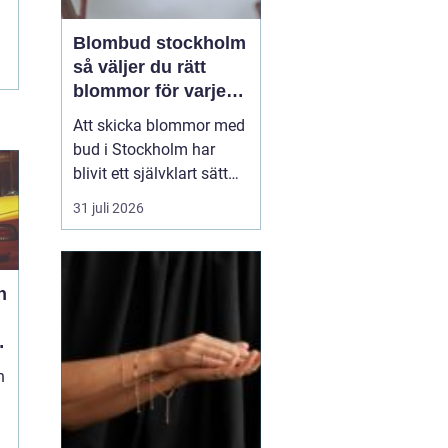
Blombud stockholm
så väljer du rätt
blommor för varje
tillfälle
Att skicka blommor med
bud i Stockholm har
blivit ett självklart sätt
att visa omtanke, fira
31 juli 2026
stora händelser eller
säga sådant som är
svårt att formulera i ord.
h
En bukett kan skapa
glädje på några
sekunder, oavsett om
mottagaren befinner sig
n
på konto...