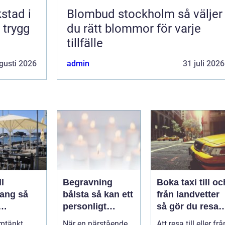
kstad i
Blombud stockholm så väljer
 trygg
du rätt blommor för varje
tillfälle
gusti 2026
admin
31 juli 2026
l
Begravning
Boka taxi till oc
ng så
bålsta så kan ett
från landvetter
personligt
så gör du resan
veringen
avsked formas
trygg och
mtänkt
När en närstående
Att resa till eller frå