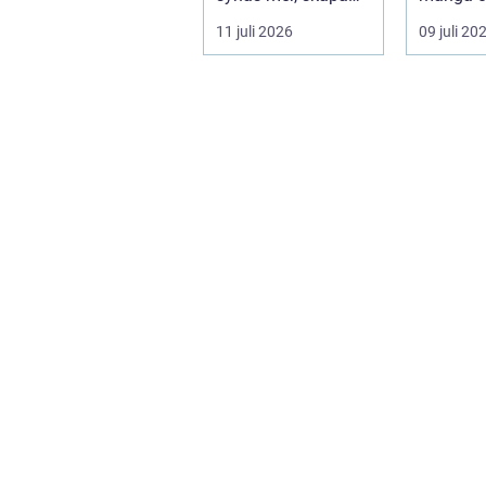
stolthet inte...
11 juli 2026
09 juli 20