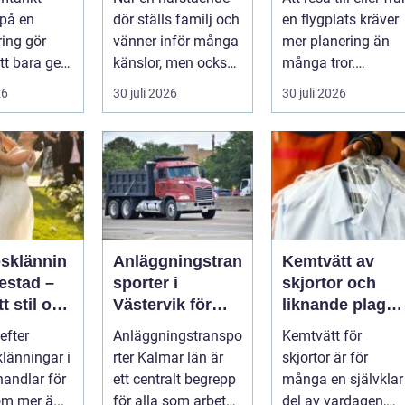
nsla året
smidig
 på en
dör ställs familj och
en flygplats kräver
ring gör
vänner inför många
mer planering än
tt bara ge
känslor, men också
många tror.
Det
praktiska beslut. En
Flygtider, packning,
26
30 juli 2026
30 juli 2026
 hur länge
b...
säker...
psklännin
Anläggningstran
Kemtvätt av
restad –
sporter i
skjortor och
tt stil och
Västervik för
liknande plagg:
rm inför
effektiva
Så fungerar
efter
Anläggningstranspo
Kemtvätt för
ora dagen
byggprojekt
professionell
klänningar i
rter Kalmar län är
skjortor är för
klädvård i
handlar för
ett centralt begrepp
många en självklar
praktiken
m mer ä...
för alla som arbetar
del av vardagen,