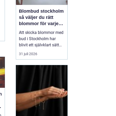
Blombud stockholm
så väljer du rätt
blommor för varje
tillfälle
Att skicka blommor med
bud i Stockholm har
blivit ett självklart sätt
att visa omtanke, fira
31 juli 2026
stora händelser eller
säga sådant som är
svårt att formulera i ord.
En bukett kan skapa
glädje på några
sekunder, oavsett om
h
mottagaren befinner sig
på konto...
n