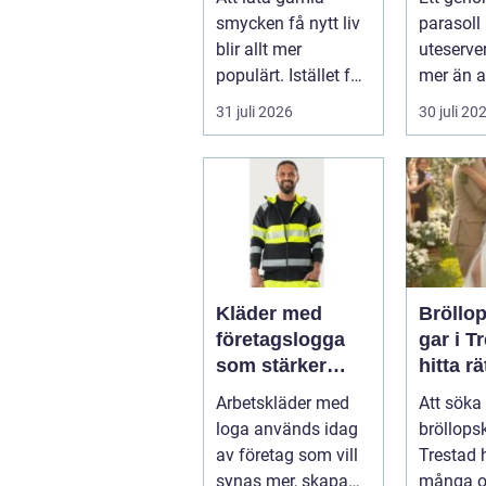
favoriter
rätt kä
smycken få nytt liv
parasoll
runt
blir allt mer
uteserve
populärt. Istället för
mer än a
a...
skugga. 
31 juli 2026
30 juli 20
påverkar
gäs...
Kläder med
Bröllo
företagslogga
gar i T
som stärker
hitta rä
varumärket
passfo
Arbetskläder med
Att söka 
varje dag
den st
loga används idag
bröllops
av företag som vill
Trestad 
synas mer, skapa
många o