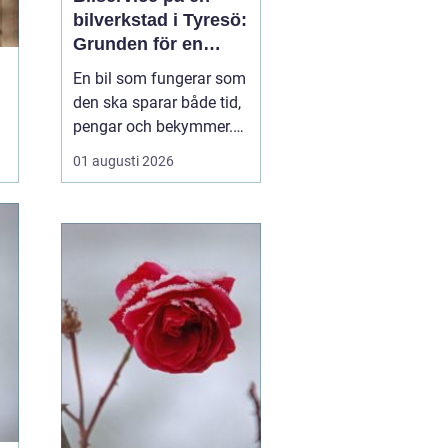
bilverkstad i Tyresö:
Grunden för en
trygg och hållbar
En bil som fungerar som
bilvardag
den ska sparar både tid,
pengar och bekymmer.
För många förare blir
01 augusti 2026
servicefrågan ändå
något som skjuts upp
tills en varningslampa
börjar lysa eller ett ljud
känns fel. Ge...