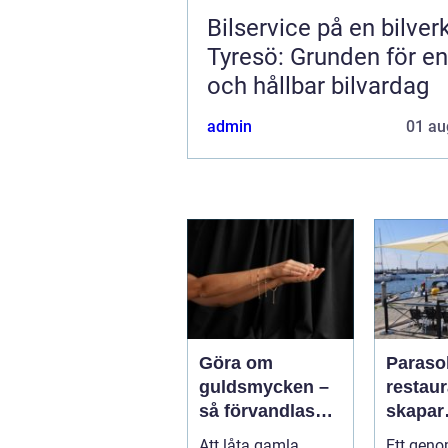
Bilservice på en bilver
Tyresö: Grunden för en
och hållbar bilvardag
admin
01 au
Göra om
Parasol
guldsmycken –
restaura
så förvandlas
skapar
minnen till nya
uteser
Att låta gamla
Ett geno