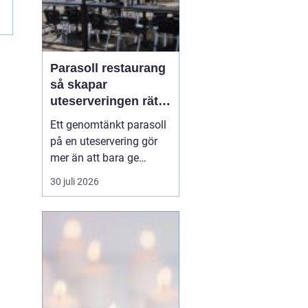
Parasoll restaurang
så skapar
uteserveringen rätt
känsla året runt
Ett genomtänkt parasoll
på en uteservering gör
mer än att bara ge
skugga. Det påverkar hur
30 juli 2026
länge gästerna stannar,
hur mycket de beställer
och om de väljer att
komma tillbaka. När
kraven på komfort,
hållbarhet och design
ökar, blir valet av
parasoll ...