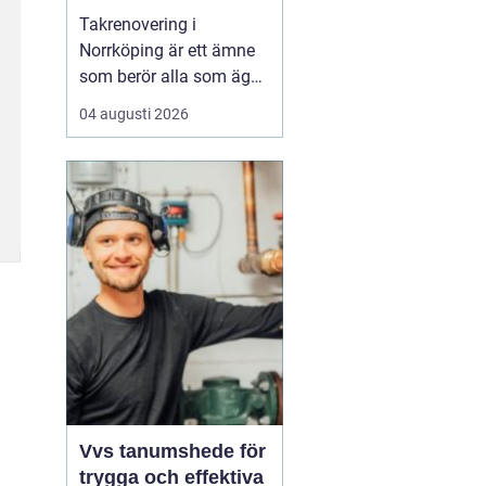
Takrenovering i
Norrköping är ett ämne
som berör alla som äger
hus, radhus eller
04 augusti 2026
flerfamiljshus i området.
Taket är husets
viktigaste skydd mot
regn, snö och fukt, och
en i tid genomförd
renovering kan sp...
Vvs tanumshede för
trygga och effektiva