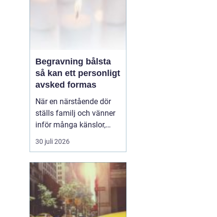
Begravning bålsta
så kan ett personligt
avsked formas
När en närstående dör
ställs familj och vänner
inför många känslor,
men också praktiska
30 juli 2026
beslut.
En begravning
Bålsta innebär
ofta en
ceremoni i någon av
Håbo församlings kyrkor
eller ka...