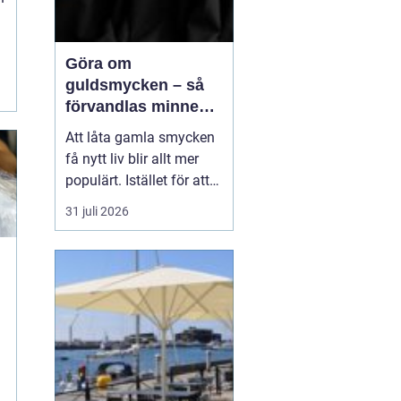
Göra om
guldsmycken – så
förvandlas minnen
till nya favoriter
Att låta gamla smycken
få nytt liv blir allt mer
populärt. Istället för att
låta arvegods ligga i en
31 juli 2026
låda kan de formas om
till något som både
passar stilen i dag och
bär med sig historien.
N&au...