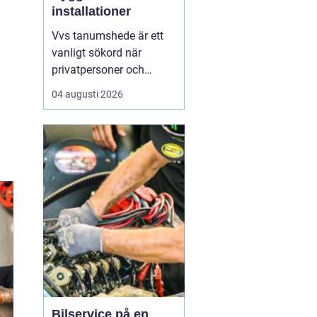
installationer
Vvs tanumshede är ett
vanligt sökord när
privatpersoner och
företag behöver hjälp
04 augusti 2026
med värme, vatten och
sanitet i norra bohuslän.
Många undrar vad som
skiljer en seriös vvs
partner från en tillfällig
lösning, hur en
installation bör gå till
och vilka...
Bilservice på en