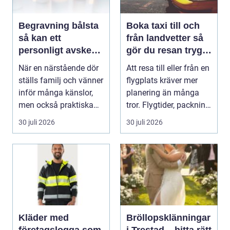
Begravning bålsta
Boka taxi till och
så kan ett
från landvetter så
personligt avsked
gör du resan trygg
formas
och smidig
När en närstående dör
Att resa till eller från en
ställs familj och vänner
flygplats kräver mer
inför många känslor,
planering än många
men också praktiska
tror. Flygtider, packning,
beslut. En b...
säker...
30 juli 2026
30 juli 2026
Kläder med
Bröllopsklänningar