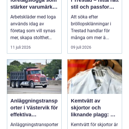
företagslogga som
i Trestad – hitta rätt
stärker varumärket
stil och passform
varje dag
inför den stora
Arbetskläder med loga
Att söka efter
dagen
används idag av
bröllopsklänningar i
företag som vill synas
Trestad handlar för
mer, skapa stolthet
många om mer ä...
inte...
11 juli 2026
09 juli 2026
Anläggningstransp
Kemtvätt av
orter i Västervik för
skjortor och
effektiva
liknande plagg: Så
byggprojekt
fungerar
Anläggningstransporter
Kemtvätt för skjortor är
professionell