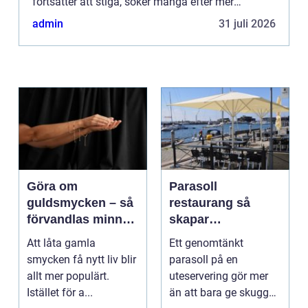
fortsätter att stiga, söker många efter mer
kostnadseffektiva o...
admin
31 juli 2026
Göra om
Parasoll
guldsmycken – så
restaurang så
förvandlas minnen
skapar
till nya favoriter
uteserveringen rätt
Att låta gamla
Ett genomtänkt
känsla året runt
smycken få nytt liv blir
parasoll på en
allt mer populärt.
uteservering gör mer
Istället för a...
än att bara ge skugga.