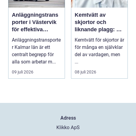
Anläggningstrans
Kemtvätt av
porter i Västervik
skjortor och
för effektiva
liknande plagg: Så
byggprojekt
fungerar
Anläggningstransporte
Kemtvätt för skjortor är
professionell
r Kalmar län är ett
för många en självklar
klädvård i
centralt begrepp för
del av vardagen, men
praktiken
alla som arbetar m...
...
09 juli 2026
08 juli 2026
Adress