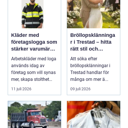
Kläder med
Bröllopsklänninga
företagslogga som
r i Trestad – hitta
stärker varumärket
rätt stil och
varje dag
passform inför den
Arbetskläder med loga
Att söka efter
stora dagen
används idag av
bröllopsklänningar i
företag som vill synas
Trestad handlar för
mer, skapa stolthet
många om mer ä...
inte...
11 juli 2026
09 juli 2026