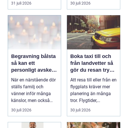
Det påverkar hur länge
31 juli 2026
30 juli 2026
gäs...
Begravning bålsta
Boka taxi till och
så kan ett
från landvetter så
personligt avsked
gör du resan trygg
formas
och smidig
När en närstående dör
Att resa till eller från en
ställs familj och
flygplats kräver mer
vänner inför många
planering än många
känslor, men också
tror. Flygtider,
praktiska beslut. En b...
packning, säker...
30 juli 2026
30 juli 2026