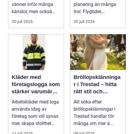
vänner inför många
planering än många
känslor, men också
tror. Flygtider,
praktiska beslut. En b...
packning, säker...
30 juli 2026
30 juli 2026
Kläder med
Bröllopsklänninga
företagslogga som
r i Trestad – hitta
stärker varumärket
rätt stil och
varje dag
passform inför den
Arbetskläder med loga
Att söka efter
stora dagen
används idag av
bröllopsklänningar i
företag som vill synas
Trestad handlar för
mer, skapa stolthet
många om mer ä...
inte...
11 juli 2026
09 juli 2026