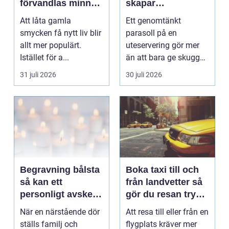
förvandlas minnen
skapar
till nya favoriter
uteserveringen rätt
Att låta gamla
Ett genomtänkt
känsla året runt
smycken få nytt liv blir
parasoll på en
allt mer populärt.
uteservering gör mer
Istället för a...
än att bara ge skugga.
Det påverkar hur länge
31 juli 2026
30 juli 2026
gäs...
Begravning bålsta
Boka taxi till och
så kan ett
från landvetter så
personligt avsked
gör du resan trygg
formas
och smidig
När en närstående dör
Att resa till eller från en
ställs familj och
flygplats kräver mer