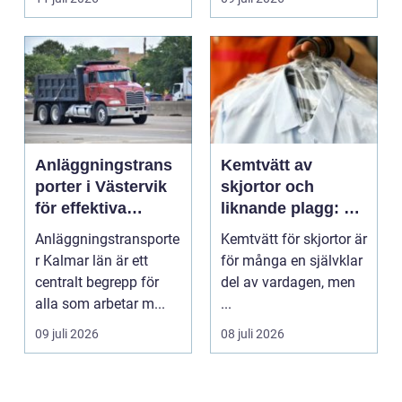
Anläggningstrans
Kemtvätt av
porter i Västervik
skjortor och
för effektiva
liknande plagg: Så
byggprojekt
fungerar
Anläggningstransporte
Kemtvätt för skjortor är
professionell
r Kalmar län är ett
för många en självklar
klädvård i
centralt begrepp för
del av vardagen, men
praktiken
alla som arbetar m...
...
09 juli 2026
08 juli 2026