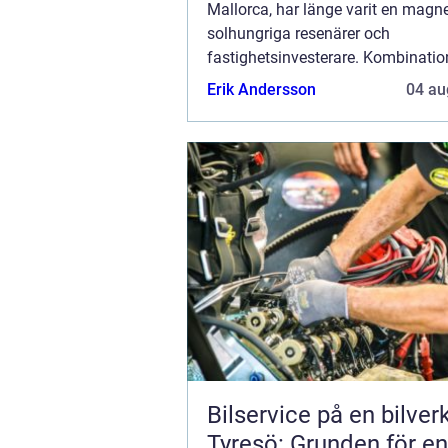
Mallorca, har länge varit en magne
solhungriga resenärer och
fastighetsinvesterare. Kombinati
strålande stränder, pittoreska bya
Erik Andersson
04 au
vibrerande stadsliv gör at...
Bilservice på en bilver
Tyresö: Grunden för en