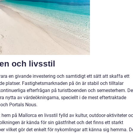
n och livsstil
ara en givande investering och samtidigt ett sätt att skaffa ett
e platser. Fastighetsmarknaden på ön är stabil och tilltalar
 kontinuerliga efterfrågan på turistboenden och semesterhem. D
a nytta av värdeökningarna, speciellt i de mest eftertraktade
och Portals Nous.
hem på Mallorca en livsstil fylld av kultur, outdoor-aktiviteter o
kningen är kända för sin gästfrihet och det finns ett starkt
er vilket gör det enkelt för nykomlingar att känna sig hemma. D