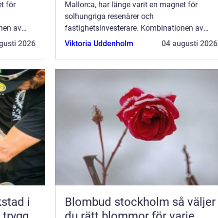
t för
Mallorca, har länge varit en magnet för
solhungriga resenärer och
onen av
fastighetsinvesterare. Kombinationen av
r och
strålande stränder, pittoreska byar och
gusti 2026
Viktoria Uddenholm
04 augusti 2026
vibrerande stadsliv gör at...
kstad i
Blombud stockholm så väljer
 trygg
du rätt blommor för varje