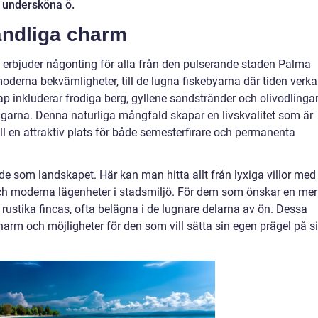
a undersköna ö.
åndliga charm
a, erbjuder någonting för alla från den pulserande staden Palma
derna bekvämligheter, till de lugna fiskebyarna där tiden verka
kap inkluderar frodiga berg, gyllene sandstränder och olivodlinga
ingarna. Denna naturliga mångfald skapar en livskvalitet som är
ill en attraktiv plats för både semesterfirare och permanenta
de som landskapet. Här kan man hitta allt från lyxiga villor med
och moderna lägenheter i stadsmiljö. För dem som önskar en mer
n rustika fincas, ofta belägna i de lugnare delarna av ön. Dessa
harm och möjligheter för den som vill sätta sin egen prägel på si