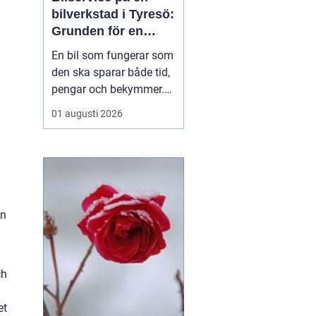
bilverkstad i Tyresö:
Grunden för en
trygg och hållbar
En bil som fungerar som
bilvardag
den ska sparar både tid,
pengar och bekymmer.
För många förare blir
01 augusti 2026
servicefrågan ändå
något som skjuts upp
tills en varningslampa
börjar lysa eller ett ljud
känns fel. Ge...
en
ch
et