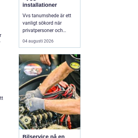
installationer
Vvs tanumshede är ett
vanligt sökord när
privatpersoner och
r
företag behöver hjälp
04 augusti 2026
r
med värme, vatten och
sanitet i norra bohuslän.
Många undrar vad som
skiljer en seriös vvs
partner från en tillfällig
lösning, hur en
installation bör gå till
och vilka...
tt
Bilservice på en