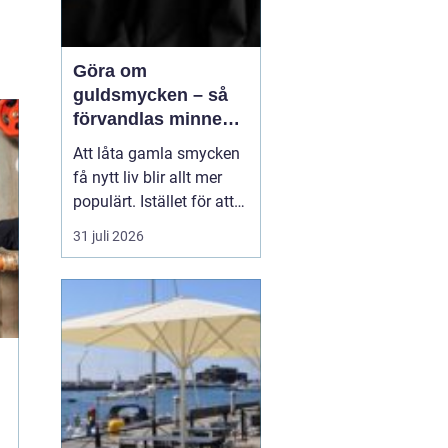
Göra om
guldsmycken – så
förvandlas minnen
till nya favoriter
Att låta gamla smycken
få nytt liv blir allt mer
populärt. Istället för att
låta arvegods ligga i en
31 juli 2026
låda kan de formas om
till något som både
passar stilen i dag och
bär med sig historien.
N&au...