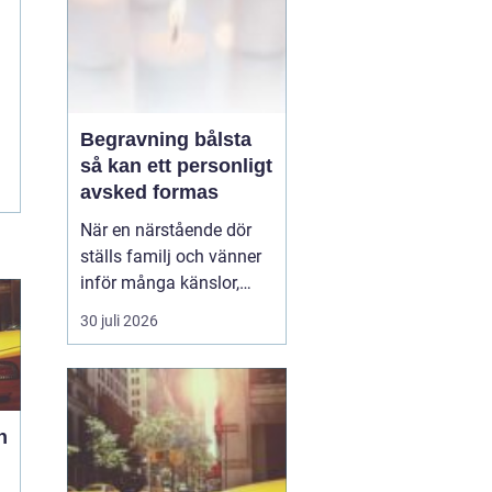
Begravning bålsta
så kan ett personligt
avsked formas
När en närstående dör
ställs familj och vänner
inför många känslor,
men också praktiska
30 juli 2026
beslut.
En begravning
Bålsta innebär
ofta en
ceremoni i någon av
Håbo församlings kyrkor
h
eller ka...