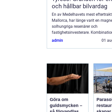
och hållbar bilvardag
En av Medelhavets mest eftertrakt
Mallorca, har länge varit en magne
solhungriga resenärer och
fastighetsinvesterare. Kombinati
strålande stränder, pittoreska bya
admin
01 au
vibrerande stadsliv gör at...
Göra om
Parasol
guldsmycken –
restaura
så förvandlas
skapar