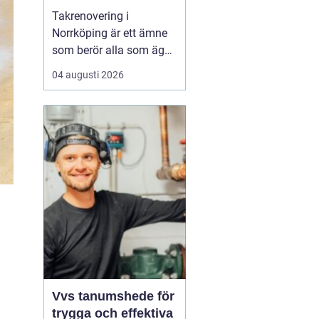
Takrenovering i
Norrköping är ett ämne
som berör alla som äger
hus, radhus eller
04 augusti 2026
flerfamiljshus i området.
Taket är husets
viktigaste skydd mot
regn, snö och fukt, och
en i tid genomförd
renovering kan sp...
Vvs tanumshede för
trygga och effektiva