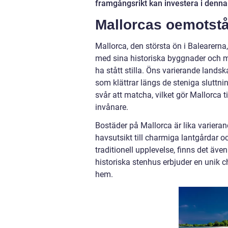
framgångsrikt kan investera i denn
Mallorcas oemotst
Mallorca, den största ön i Balearern
med sina historiska byggnader och mo
ha stått stilla. Öns varierande lands
som klättrar längs de steniga sluttn
svår att matcha, vilket gör Mallorca t
invånare.
Bostäder på Mallorca är lika varieran
havsutsikt till charmiga lantgårdar 
traditionell upplevelse, finns det äve
historiska stenhus erbjuder en unik c
hem.