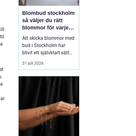
Blombud stockholm
så väljer du rätt
blommor för varje
ill
tillfälle
il.
Att skicka blommor med
ra
bud i Stockholm har
blivit ett självklart sätt
att visa omtanke, fira
31 juli 2026
stora händelser eller
et
säga sådant som är
v.
svårt att formulera i ord.
ra
En bukett kan skapa
glädje på några
har
sekunder, oavsett om
mottagaren befinner sig
på konto...