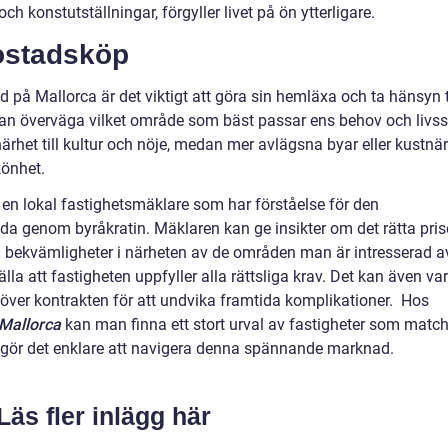
ch konstutställningar, förgyller livet på ön ytterligare.
bostadsköp
d på Mallorca är det viktigt att göra sin hemläxa och ta hänsyn t
man överväga vilket område som bäst passar ens behov och livsst
het till kultur och nöje, medan mer avlägsna byar eller kustnä
könhet.
en lokal fastighetsmäklare som har förståelse för den
a genom byråkratin. Mäklaren kan ge insikter om det rätta pris
a bekvämligheter i närheten av de områden man är intresserad a
la att fastigheten uppfyller alla rättsliga krav. Det kan även va
e över kontrakten för att undvika framtida komplikationer. Hos
Mallorca
kan man finna ett stort urval av fastigheter som matc
et gör det enklare att navigera denna spännande marknad.
Läs fler inlägg här