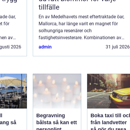
tillfälle
ade öar,
En av Medelhavets mest eftertraktade öar,
t för
Mallorca, har länge varit en magnet för
solhungriga resenärer och
onen av
fastighetsinvesterare. Kombinationen av
r och
strålande stränder, pittoreska byar och
gusti 2026
admin
31 juli 2026
vibrerande stadsliv gör at...
l
Begravning
Boka taxi till oc
ng så
bålsta så kan ett
från landvetter
personligt
så gör du resan