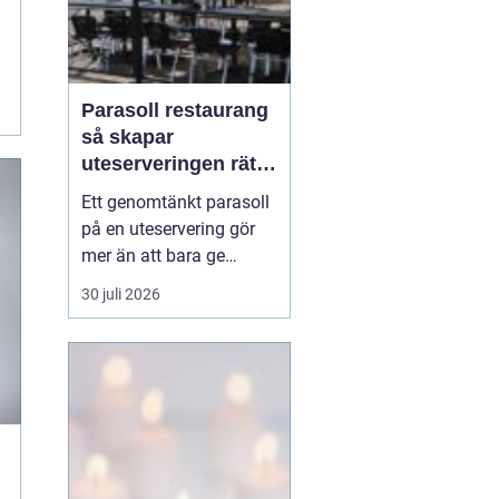
Parasoll restaurang
så skapar
uteserveringen rätt
känsla året runt
Ett genomtänkt parasoll
på en uteservering gör
mer än att bara ge
skugga. Det påverkar hur
30 juli 2026
länge gästerna stannar,
hur mycket de beställer
och om de väljer att
komma tillbaka. När
kraven på komfort,
hållbarhet och design
ökar, blir valet av
parasoll ...