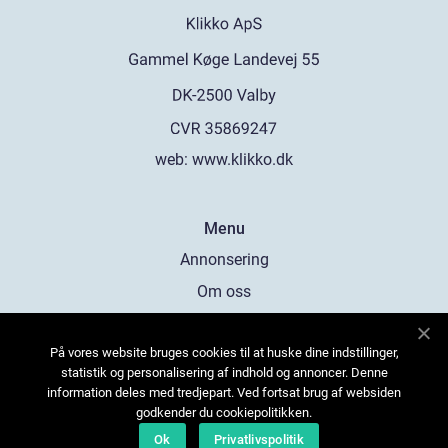
web:
www.klikko.dk
Menu
Annonsering
Om oss
Cookies
På vores website bruges cookies til at huske dine indstillinger,
Kontakta oss
statistik og personalisering af indhold og annoncer. Denne
Sitemap
information deles med tredjepart. Ved fortsat brug af websiden
godkender du cookiepolitikken.
Ok
Privatlivspolitik