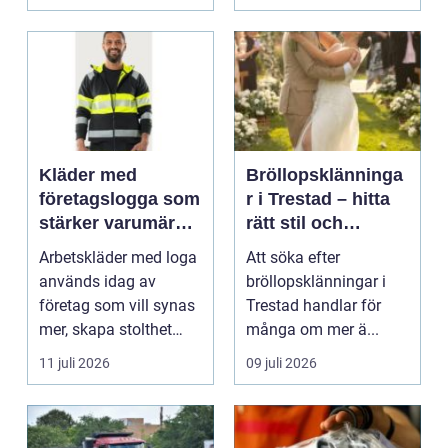
Kläder med
Bröllopsklänninga
företagslogga som
r i Trestad – hitta
stärker varumärket
rätt stil och
varje dag
passform inför den
Arbetskläder med loga
Att söka efter
stora dagen
används idag av
bröllopsklänningar i
företag som vill synas
Trestad handlar för
mer, skapa stolthet
många om mer ä...
inte...
11 juli 2026
09 juli 2026