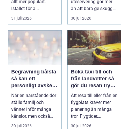
allt mer populärt.
uteservering gör mer
Istället för a...
än att bara ge skugga.
Det påverkar hur länge
31 juli 2026
30 juli 2026
gäs...
Begravning bålsta
Boka taxi till och
så kan ett
från landvetter så
personligt avsked
gör du resan trygg
formas
och smidig
När en närstående dör
Att resa till eller från en
ställs familj och
flygplats kräver mer
vänner inför många
planering än många
känslor, men också
tror. Flygtider,
praktiska beslut. En b...
packning, säker...
30 juli 2026
30 juli 2026