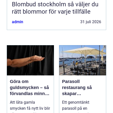
Blombud stockholm så väljer du
rätt blommor för varje tillfälle
admin
31 juli 2026
Göra om
Parasoll
guldsmycken – så
restaurang så
förvandlas minnen
skapar
till nya favoriter
uteserveringen rätt
Att låta gamla
Ett genomtänkt
känsla året runt
smycken få nytt liv blir
parasoll på en