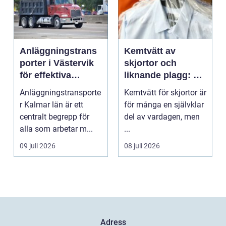
Anläggningstrans
Kemtvätt av
porter i Västervik
skjortor och
för effektiva
liknande plagg: Så
byggprojekt
fungerar
Anläggningstransporte
Kemtvätt för skjortor är
professionell
r Kalmar län är ett
för många en självklar
klädvård i
centralt begrepp för
del av vardagen, men
praktiken
alla som arbetar m...
...
09 juli 2026
08 juli 2026
Adress