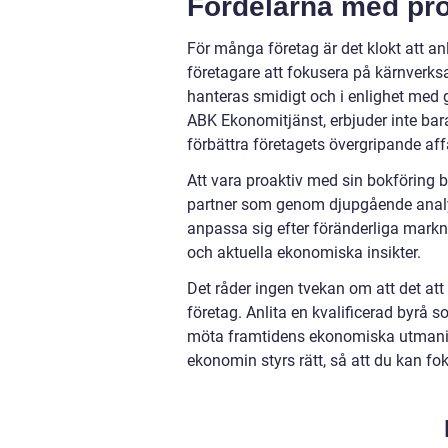
Fördelarna med pro
För många företag är det klokt att anli
företagare att fokusera på kärnverks
hanteras smidigt och i enlighet med 
ABK Ekonomitjänst, erbjuder inte bara
förbättra företagets övergripande aff
Att vara proaktiv med sin bokföring be
partner som genom djupgående analys
anpassa sig efter föränderliga markna
och aktuella ekonomiska insikter.
Det råder ingen tvekan om att det at
företag. Anlita en kvalificerad byrå s
möta framtidens ekonomiska utmaninga
ekonomin styrs rätt, så att du kan foku