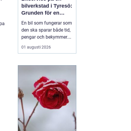
bilverkstad i Tyresö:
Grunden för en
trygg och hållbar
En bil som fungerar som
lpa
bilvardag
den ska sparar både tid,
pengar och bekymmer.
För många förare blir
01 augusti 2026
servicefrågan ändå
något som skjuts upp
tills en varningslampa
börjar lysa eller ett ljud
känns fel. Ge...