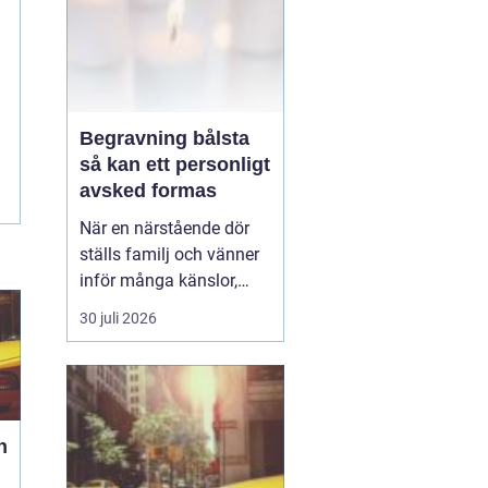
Begravning bålsta
så kan ett personligt
avsked formas
När en närstående dör
ställs familj och vänner
inför många känslor,
men också praktiska
30 juli 2026
beslut.
En begravning
Bålsta innebär
ofta en
ceremoni i någon av
Håbo församlings kyrkor
eller ka...
h