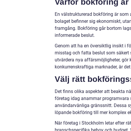
Varför bokföring är k
En välstrukturerad bokföring är som 
bolaget befinner sig ekonomiskt, utan 
framgång. Bokföring går bortom lagsta
informerade beslut.
Genom att ha en översiktlig insikt 
misstag och fatta beslut som säkert st
utvärdera nya affärsmöjligheter, gör 
konkurrenskraftiga marknader, är det s
Välj rätt bokförin
Det finns olika aspekter att beakta n
företag idag anammar programvara so
användarvänliga gränssnitt. Dessa sy
löpande bokföring till mer komplex 
När företag i Stockholm letar efter rät
branschspecifika behov och budget. 