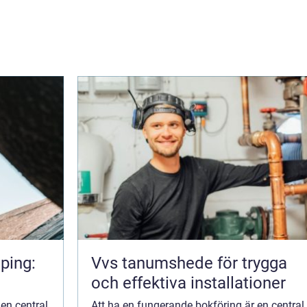
ping:
Vvs tanumshede för trygga
och effektiva installationer
en central
Att ha en fungerande bokföring är en central