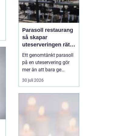
Parasoll restaurang
så skapar
uteserveringen rätt
känsla året runt
Ett genomtänkt parasoll
på en uteservering gör
mer än att bara ge
skugga. Det påverkar hur
30 juli 2026
länge gästerna stannar,
hur mycket de beställer
och om de väljer att
komma tillbaka. När
kraven på komfort,
hållbarhet och design
ökar, blir valet av
parasoll ...