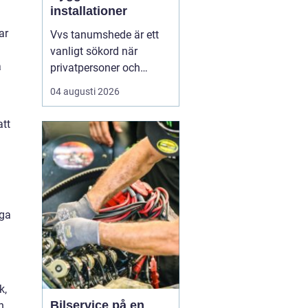
installationer
ar
Vvs tanumshede är ett
vanligt sökord när
a
privatpersoner och
företag behöver hjälp
04 augusti 2026
med värme, vatten och
sanitet i norra bohuslän.
att
Många undrar vad som
skiljer en seriös vvs
partner från en tillfällig
lösning, hur en
installation bör gå till
nga
och vilka...
k,
Bilservice på en
n