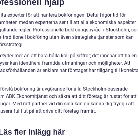
fessionell hjälp
ta experter för att hantera bokföringen. Detta frigör tid för
amheten medan experterna ser till att alla ekonomiska aspekter
gällande regler. Professionella bokföringsbyråer i Stockholm, s
 traditionell bokföring utan även strategiska tjänster som kan
ärsstrategi.
tyder mer än att bara hålla koll på siffror; det innebär att ha en
er kan identifiera framtida utmaningar och möjligheter. Att
dsförhållanden är enklare när företaget har tillgång till korrekt
t förstå bokföring är avgörande för alla Stockholm-baserade
om ABK Ekonomitjänst och säkra att ditt företag är rustat för att
r. Med rätt partner vid din sida kan du känna dig trygg i att
sera fullt ut på att driva ditt företag framåt.
Läs fler inlägg här