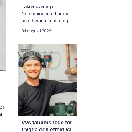
Takrenovering i
Norrköping är ett ämne
som berör alla som äger
hus, radhus eller
04 augusti 2026
flerfamiljshus i området.
Taket är husets
viktigaste skydd mot
regn, snö och fukt, och
en i tid genomförd
renovering kan sp...
tar
nt
Vvs tanumshede för
trygga och effektiva