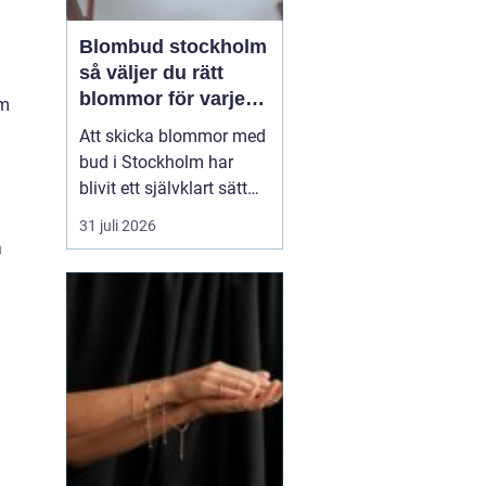
Blombud stockholm
så väljer du rätt
blommor för varje
om
tillfälle
Att skicka blommor med
bud i Stockholm har
blivit ett självklart sätt
att visa omtanke, fira
31 juli 2026
stora händelser eller
a
säga sådant som är
svårt att formulera i ord.
En bukett kan skapa
glädje på några
sekunder, oavsett om
mottagaren befinner sig
på konto...