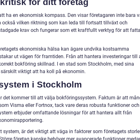
ritisk för ditt företag
att ha en ekonomisk kompass. Den visar företagaren inte bara v
också vilken riktning som kan leda till fortsatt tillväxt och
dgade krav och fungerar som ett kraftfullt verktyg för att fatt
i företagets ekonomiska hälsa kan ägare undvika kostsamma
akar ut vägen för framtiden. Från att hantera investeringar till 
korrekt bokföring skillnad. I en stad som Stockholm, med sina
ärskilt viktigt att ha koll på ekonomin.
gssystem i Stockholm
är det kommer till att välja bokföringssystem. Faktum är att må
m Visma eller Fortnox, tack vare deras robusta funktioner och
stem erbjuder omfattande lösningar för att hantera allt från
ekonomirapportering.
t system, är det viktigt att väga in faktorer som företagets storle
Större företag kanske behöver mer avancerade funktioner meda