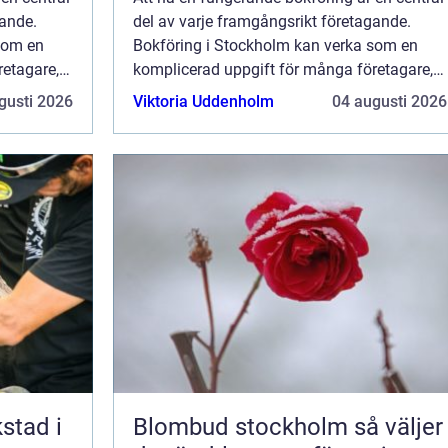
gande.
del av varje framgångsrikt företagande.
som en
Bokföring i Stockholm kan verka som en
retagare,
komplicerad uppgift för många företagare,
..
men med rätt kunskap och stöd bl...
gusti 2026
Viktoria Uddenholm
04 augusti 2026
kstad i
Blombud stockholm så väljer