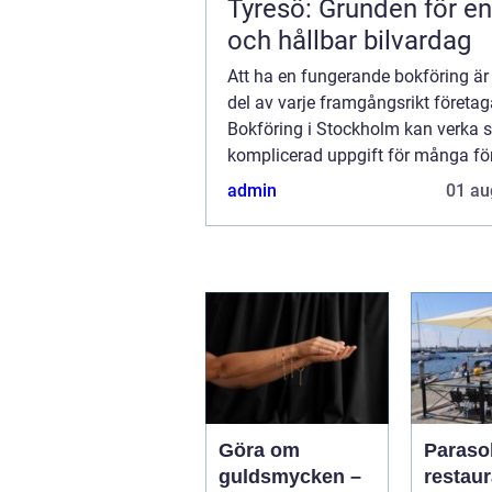
Tyresö: Grunden för en
och hållbar bilvardag
Att ha en fungerande bokföring är 
del av varje framgångsrikt företa
Bokföring i Stockholm kan verka 
komplicerad uppgift för många fö
men med rätt kunskap och stöd bl.
admin
01 au
Göra om
Parasol
guldsmycken –
restaura