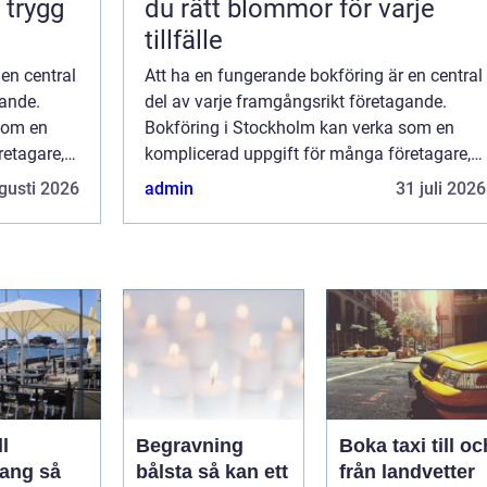
 trygg
du rätt blommor för varje
tillfälle
en central
Att ha en fungerande bokföring är en central
gande.
del av varje framgångsrikt företagande.
som en
Bokföring i Stockholm kan verka som en
retagare,
komplicerad uppgift för många företagare,
..
men med rätt kunskap och stöd bl...
gusti 2026
admin
31 juli 2026
l
Begravning
Boka taxi till oc
ng så
bålsta så kan ett
från landvetter