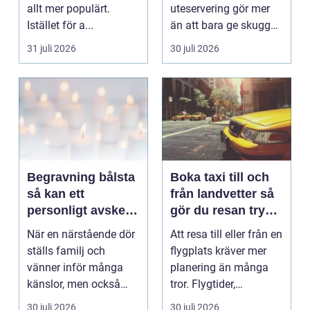
allt mer populärt.
uteservering gör mer
Istället för a...
än att bara ge skugga.
Det påverkar hur länge
31 juli 2026
30 juli 2026
gäs...
Begravning bålsta
Boka taxi till och
så kan ett
från landvetter så
personligt avsked
gör du resan trygg
formas
och smidig
När en närstående dör
Att resa till eller från en
ställs familj och
flygplats kräver mer
vänner inför många
planering än många
känslor, men också
tror. Flygtider,
praktiska beslut. En b...
packning, säker...
30 juli 2026
30 juli 2026