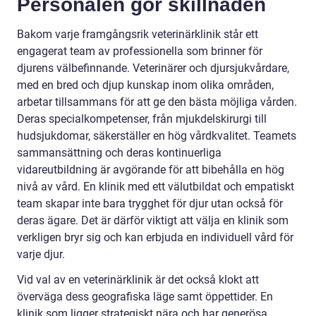
Personalen gör skillnaden
Bakom varje framgångsrik veterinärklinik står ett
engagerat team av professionella som brinner för
djurens välbefinnande. Veterinärer och djursjukvårdare,
med en bred och djup kunskap inom olika områden,
arbetar tillsammans för att ge den bästa möjliga vården.
Deras specialkompetenser, från mjukdelskirurgi till
hudsjukdomar, säkerställer en hög vårdkvalitet. Teamets
sammansättning och deras kontinuerliga
vidareutbildning är avgörande för att bibehålla en hög
nivå av vård. En klinik med ett välutbildat och empatiskt
team skapar inte bara trygghet för djur utan också för
deras ägare. Det är därför viktigt att välja en klinik som
verkligen bryr sig och kan erbjuda en individuell vård för
varje djur.
Vid val av en veterinärklinik är det också klokt att
överväga dess geografiska läge samt öppettider. En
klinik som ligger strategiskt nära och har generösa