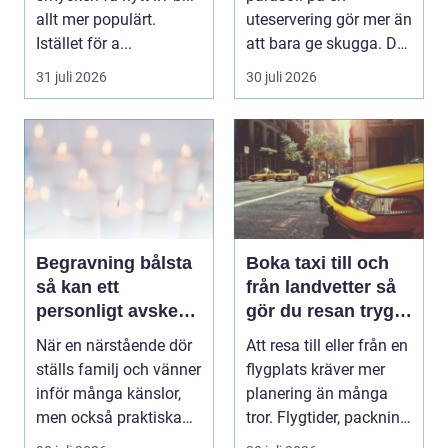
allt mer populärt.
uteservering gör mer än
Istället för a...
att bara ge skugga. Det
påverkar hur länge
31 juli 2026
30 juli 2026
gäs...
Begravning bålsta
Boka taxi till och
så kan ett
från landvetter så
personligt avsked
gör du resan trygg
formas
och smidig
När en närstående dör
Att resa till eller från en
ställs familj och vänner
flygplats kräver mer
inför många känslor,
planering än många
men också praktiska
tror. Flygtider, packning,
beslut. En b...
säker...