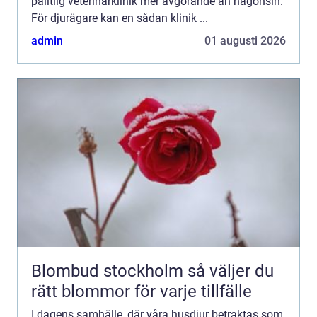
pålitlig veterinärklinik mer avgörande än någonsin.
För djurägare kan en sådan klinik ...
admin
01 augusti 2026
Blombud stockholm så väljer du
rätt blommor för varje tillfälle
I dagens samhälle, där våra husdjur betraktas som