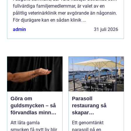
fullvärdiga familjemedlemmar, är valet av en
pålitlig veterinärklinik mer avgörande än någonsin.
För djurägare kan en sådan klinik ...
admin
31 juli 2026
Göra om
Parasoll
guldsmycken – så
restaurang så
förvandlas minnen
skapar
till nya favoriter
uteserveringen rätt
Att låta gamla
Ett genomtänkt
känsla året runt
smycken få nytt liv blir
parasoll på en