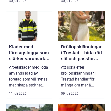
30 juli 2026
30 juli 2026
Kläder med
Bröllopsklänningar
företagslogga som
i Trestad – hitta rätt
stärker varumärket
stil och passform
varje dag
inför den stora
Arbetskläder med loga
Att söka efter
dagen
används idag av
bröllopsklänningar i
företag som vill synas
Trestad handlar för
mer, skapa stolthet
många om mer ä...
inte...
11 juli 2026
09 juli 2026