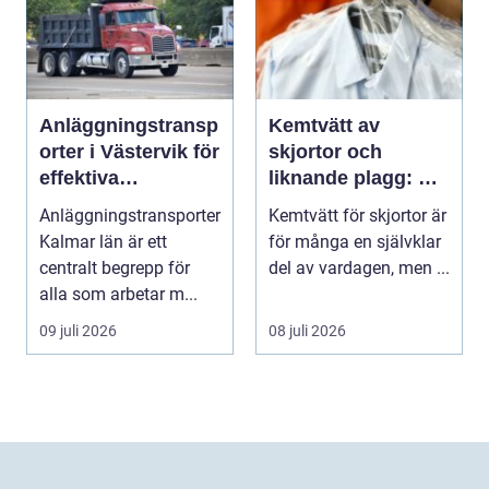
Anläggningstransp
Kemtvätt av
orter i Västervik för
skjortor och
effektiva
liknande plagg: Så
byggprojekt
fungerar
Anläggningstransporter
Kemtvätt för skjortor är
professionell
Kalmar län är ett
för många en självklar
klädvård i
centralt begrepp för
del av vardagen, men ...
praktiken
alla som arbetar m...
09 juli 2026
08 juli 2026