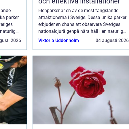
och effektiva installationer
slande
Elchparker är en av de mest fängslande
ika parker
attraktionerna i Sverige. Dessa unika parker
veriges
erbjuder en chans att observera Sveriges
naturlig
nationaldjurälgenpå nära håll i en naturlig
miljö. För många turister och lok...
gusti 2026
Viktoria Uddenholm
04 augusti 2026