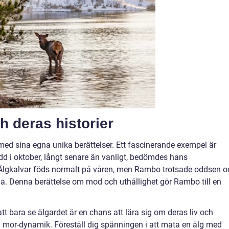
h deras historier
med sina egna unika berättelser. Ett fascinerande exempel är
d i oktober, långt senare än vanligt, bedömdes hans
Älgkalvar föds normalt på våren, men Rambo trotsade oddsen o
yla. Denna berättelse om mod och uthållighet gör Rambo till en
t bara se älgardet är en chans att lära sig om deras liv och
h mor-dynamik. Föreställ dig spänningen i att mata en älg med