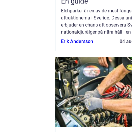
En guide
Elchparker är en av de mest fäng
attraktionerna i Sverige. Dessa un
erbjuder en chans att observera S
nationaldjurälgenpå nära håll i en 
miljö. För många turister och lok...
Erik Andersson
04 au