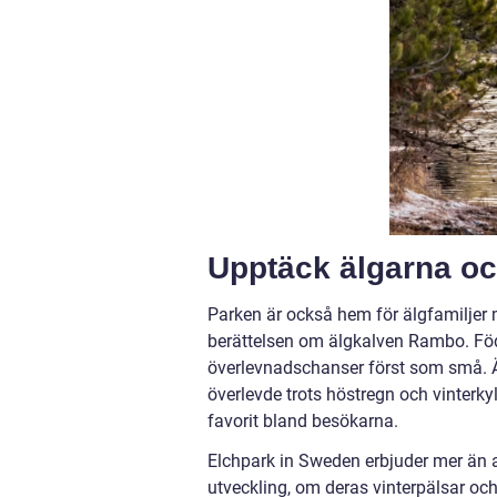
Upptäck älgarna oc
Parken är också hem för älgfamiljer 
berättelsen om älgkalven Rambo. Föd
överlevnadschanser först som små. 
överlevde trots höstregn och vinterk
favorit bland besökarna.
Elchpark in Sweden erbjuder mer än at
utveckling, om deras vinterpälsar oc