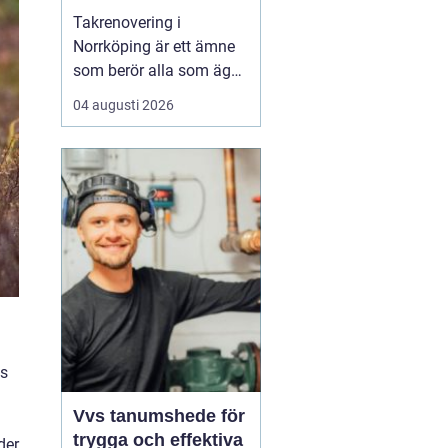
Takrenovering i
Norrköping är ett ämne
som berör alla som äger
hus, radhus eller
04 augusti 2026
flerfamiljshus i området.
Taket är husets
viktigaste skydd mot
regn, snö och fukt, och
en i tid genomförd
renovering kan sp...
ns
Vvs tanumshede för
trygga och effektiva
der