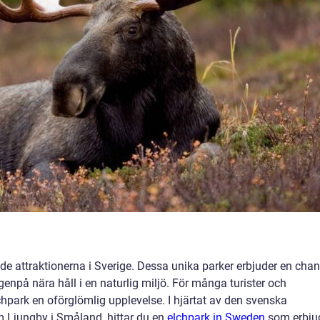
de attraktionerna i Sverige. Dessa unika parker erbjuder en cha
genpå nära håll i en naturlig miljö. För många turister och
chpark en oförglömlig upplevelse. I hjärtat av den svenska
m Ljungby i Småland, hittar du en
elchpark in Sweden
som erbju