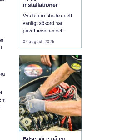
installationer
Vvs tanumshede är ett
vanligt sökord när
privatpersoner och
företag behöver hjälp
en
04 augusti 2026
med värme, vatten och
d
sanitet i norra bohuslän.
Många undrar vad som
skiljer en seriös vvs
öra
partner från en tillfällig
lösning, hur en
installation bör gå till
t
och vilka...
som
r
Bilservice på en