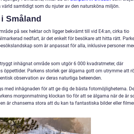
nas värld samtidigt som du njuter av den natursköna miljön.
 i Småland
råde på sex hektar och ligger bekvämt till vid E4:an, cirka tio
markerad nedfart, är det enkelt för besökare att hitta rätt. Park
 besökslandskap som är anpassat för alla, inklusive personer me
 tryggt inhägnat område som utgör 6 000 kvadratmeter, där
ns öppettider. Parkens storlek ger älgarna gott om utrymme att r
tentisk observation av deras naturliga beteenden.
ngs med inhägnaden för att ge dig de bästa fotomöjligheterna. De
rkens morgonmatning klockan tio för att se älgarna när de är 
n är chanserna stora att du kan ta fantastiska bilder eller filme