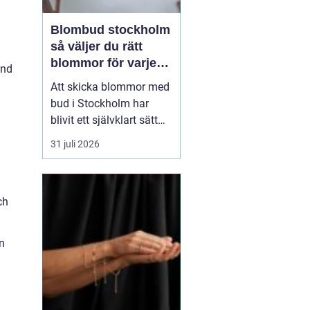
Blombud stockholm
så väljer du rätt
blommor för varje
and
tillfälle
Att skicka blommor med
bud i Stockholm har
blivit ett självklart sätt
att visa omtanke, fira
31 juli 2026
stora händelser eller
säga sådant som är
svårt att formulera i ord.
ch
En bukett kan skapa
glädje på några
sekunder, oavsett om
n
mottagaren befinner sig
på konto...