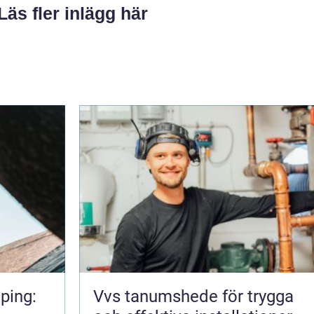
Läs fler inlägg här
ping:
Vvs tanumshede för trygga