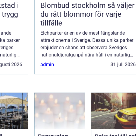
kstad i
Blombud stockholm så väljer
 trygg
du rätt blommor för varje
tillfälle
slande
Elchparker är en av de mest fängslande
ika parker
attraktionerna i Sverige. Dessa unika parker
veriges
erbjuder en chans att observera Sveriges
naturlig
nationaldjurälgenpå nära håll i en naturlig
miljö. För många turister och lok...
gusti 2026
admin
31 juli 2026