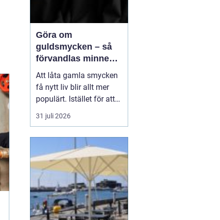
Göra om
guldsmycken – så
förvandlas minnen
till nya favoriter
Att låta gamla smycken
få nytt liv blir allt mer
populärt. Istället för att
låta arvegods ligga i en
31 juli 2026
låda kan de formas om
till något som både
passar stilen i dag och
bär med sig historien.
N&au...