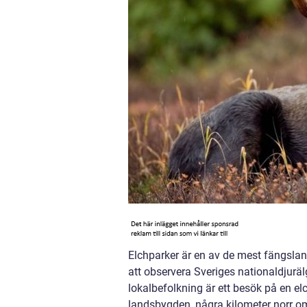
Elchparker är en av de mest fängslan
att observera Sveriges nationaldjuräl
lokalbefolkning är ett besök på en el
landsbygden, några kilometer norr o