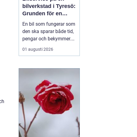
bilverkstad i Tyresö:
Grunden för en
trygg och hållbar
En bil som fungerar som
bilvardag
den ska sparar både tid,
pengar och bekymmer.
För många förare blir
01 augusti 2026
servicefrågan ändå
något som skjuts upp
tills en varningslampa
börjar lysa eller ett ljud
känns fel. Ge...
ch