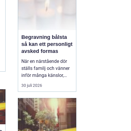
Begravning bålsta
så kan ett personligt
avsked formas
När en närstående dör
ställs familj och vänner
inför många känslor,
men också praktiska
30 juli 2026
beslut.
En begravning
Bålsta innebär
ofta en
ceremoni i någon av
Håbo församlings kyrkor
eller ka...