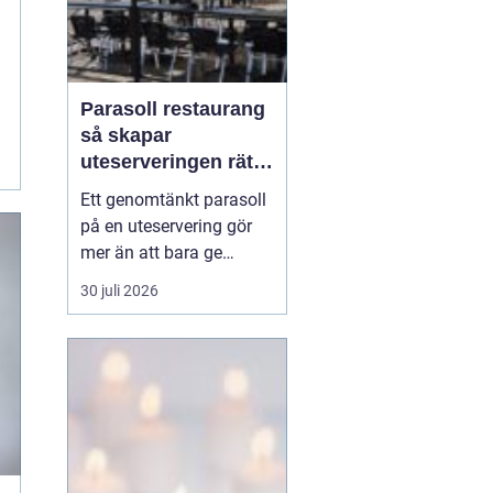
Parasoll restaurang
så skapar
uteserveringen rätt
känsla året runt
Ett genomtänkt parasoll
på en uteservering gör
mer än att bara ge
skugga. Det påverkar hur
30 juli 2026
länge gästerna stannar,
hur mycket de beställer
och om de väljer att
komma tillbaka. När
kraven på komfort,
hållbarhet och design
ökar, blir valet av
parasoll ...