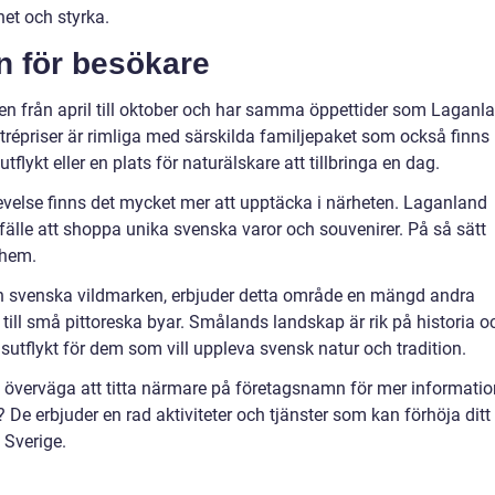
het och styrka.
n för besökare
en från april till oktober och har samma öppettider som Laganl
répriser är rimliga med särskilda familjepaket som också finns
utflykt eller en plats för naturälskare att tillbringa en dag.
evelse finns det mycket mer att upptäcka i närheten. Laganland
fälle att shoppa unika svenska varor och souvenirer. På så sätt
 hem.
en svenska vildmarken, erbjuder detta område en mängd andra
 till små pittoreska byar. Smålands landskap är rik på historia o
dagsutflykt för dem som vill uppleva svensk natur och tradition.
te överväga att titta närmare på företagsnamn för mer informatio
De erbjuder en rad aktiviteter och tjänster som kan förhöja ditt
 Sverige.