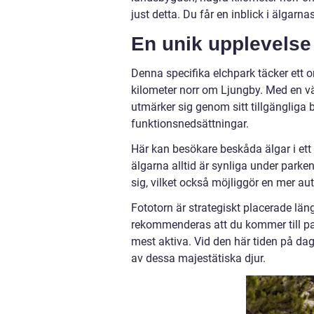
just detta. Du får en inblick i älgar
En unik upplevelse
Denna specifika elchpark täcker ett om
kilometer norr om Ljungby. Med en väl
utmärker sig genom sitt tillgängliga
funktionsnedsättningar.
Här kan besökare beskåda älgar i ett
älgarna alltid är synliga under parke
sig, vilket också möjliggör en mer au
Fototorn är strategiskt placerade lä
rekommenderas att du kommer till pa
mest aktiva. Vid den här tiden på dage
av dessa majestätiska djur.