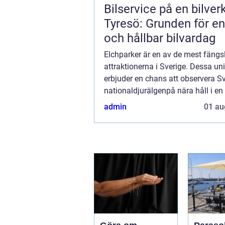
Bilservice på en bilver
Tyresö: Grunden för en
och hållbar bilvardag
Elchparker är en av de mest fäng
attraktionerna i Sverige. Dessa un
erbjuder en chans att observera S
nationaldjurälgenpå nära håll i en 
miljö. För många turister och lok...
admin
01 au