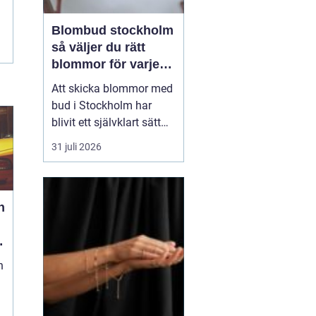
Blombud stockholm
så väljer du rätt
blommor för varje
tillfälle
Att skicka blommor med
bud i Stockholm har
blivit ett självklart sätt
att visa omtanke, fira
31 juli 2026
stora händelser eller
säga sådant som är
svårt att formulera i ord.
h
En bukett kan skapa
glädje på några
sekunder, oavsett om
mottagaren befinner sig
n
på konto...