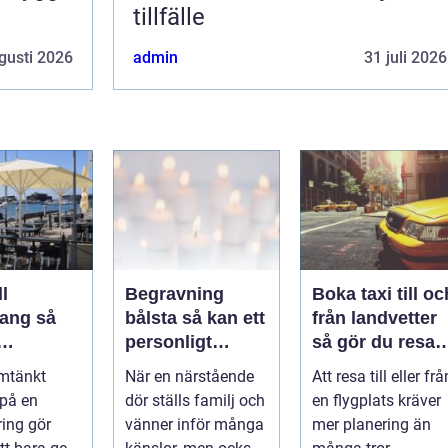
tillfälle
gusti 2026
admin
31 juli 2026
l
Begravning
Boka taxi till oc
ng så
bålsta så kan ett
från landvetter
personligt
så gör du resan
veringen
avsked formas
trygg och
mtänkt
När en närstående
Att resa till eller frå
nsla året
smidig
 på en
dör ställs familj och
en flygplats kräver
ring gör
vänner inför många
mer planering än