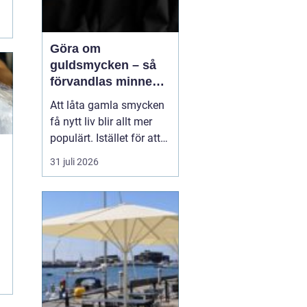
Göra om
guldsmycken – så
förvandlas minnen
till nya favoriter
Att låta gamla smycken
få nytt liv blir allt mer
populärt. Istället för att
låta arvegods ligga i en
31 juli 2026
låda kan de formas om
till något som både
passar stilen i dag och
bär med sig historien.
N&au...