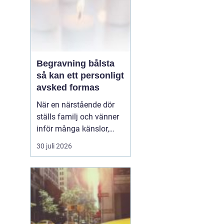
Begravning bålsta
så kan ett personligt
avsked formas
När en närstående dör
ställs familj och vänner
inför många känslor,
men också praktiska
30 juli 2026
beslut.
En begravning
Bålsta innebär
ofta en
ceremoni i någon av
Håbo församlings kyrkor
eller ka...