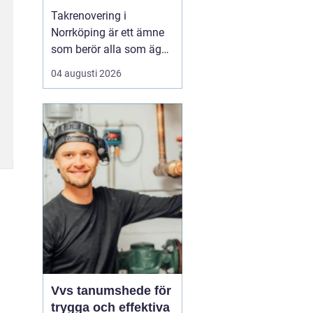
Takrenovering i
Norrköping är ett ämne
som berör alla som äger
hus, radhus eller
04 augusti 2026
flerfamiljshus i området.
Taket är husets
viktigaste skydd mot
regn, snö och fukt, och
en i tid genomförd
renovering kan sp...
Vvs tanumshede för
trygga och effektiva