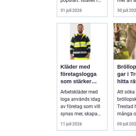
populärt. Istället för
mer än a
a...
skugga. 
31 juli 2026
30 juli 20
påverkar
gäs...
Kläder med
Bröllo
företagslogga
gar i T
som stärker
hitta rä
varumärket
passfo
Arbetskläder med
Att söka 
varje dag
den st
loga används idag
bröllops
av företag som vill
Trestad 
synas mer, skapa
många o
stolthet inte...
11 juli 2026
09 juli 20