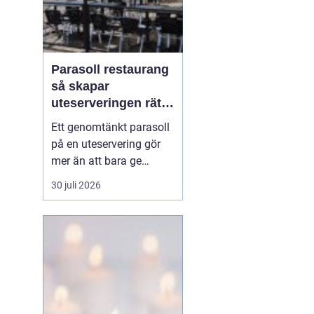
Parasoll restaurang
så skapar
uteserveringen rätt
känsla året runt
Ett genomtänkt parasoll
på en uteservering gör
mer än att bara ge
skugga. Det påverkar hur
30 juli 2026
länge gästerna stannar,
hur mycket de beställer
och om de väljer att
komma tillbaka. När
kraven på komfort,
hållbarhet och design
ökar, blir valet av
parasoll ...