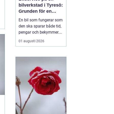
bilverkstad i Tyresö:
Grunden för en
trygg och hållbar
En bil som fungerar som
bilvardag
den ska sparar både tid,
pengar och bekymmer.
För många förare blir
01 augusti 2026
servicefrågan ändå
något som skjuts upp
tills en varningslampa
börjar lysa eller ett ljud
känns fel. Ge...