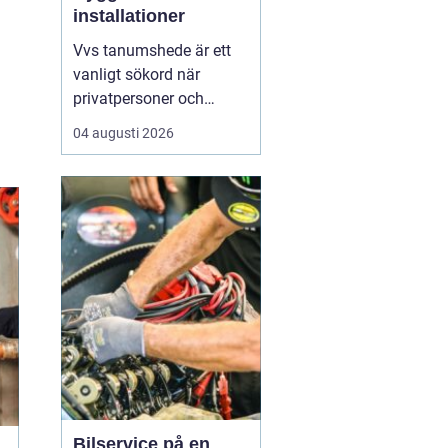
installationer
Vvs tanumshede är ett
vanligt sökord när
privatpersoner och
företag behöver hjälp
04 augusti 2026
med värme, vatten och
sanitet i norra bohuslän.
Många undrar vad som
skiljer en seriös vvs
partner från en tillfällig
lösning, hur en
installation bör gå till
och vilka...
Bilservice på en