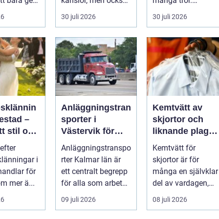
tt bara ge
känslor, men också
många tror.
Det
praktiska beslut. En
Flygtider, packning,
26
30 juli 2026
30 juli 2026
 hur länge
b...
säker...
psklännin
Anläggningstran
Kemtvätt av
restad –
sporter i
skjortor och
tt stil och
Västervik för
liknande plagg:
rm inför
effektiva
Så fungerar
efter
Anläggningstranspo
Kemtvätt för
ora dagen
byggprojekt
professionell
klänningar i
rter Kalmar län är
skjortor är för
klädvård i
handlar för
ett centralt begrepp
många en självklar
praktiken
m mer ä...
för alla som arbetar
del av vardagen,
m...
men ...
26
09 juli 2026
08 juli 2026