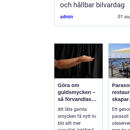
och hållbar bilvardag
admin
01 au
Göra om
Parasol
guldsmycken –
restaura
så förvandlas
skapar
minnen till nya
uteser
Att låta gamla
Ett geno
favoriter
rätt kä
smycken få nytt liv
parasoll
runt
blir allt mer
uteserve