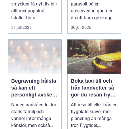
känsla året runt
smycken få nytt liv blir
parasoll på en
allt mer populärt.
uteservering gör mer
Istället för a...
än att bara ge skugga.
Det påverkar hur länge
31 juli 2026
30 juli 2026
gäs...
Begravning bålsta
Boka taxi till och
så kan ett
från landvetter så
personligt avsked
gör du resan trygg
formas
och smidig
När en närstående dör
Att resa till eller från en
ställs familj och
flygplats kräver mer
vänner inför många
planering än många
känslor, men också
tror. Flygtider,