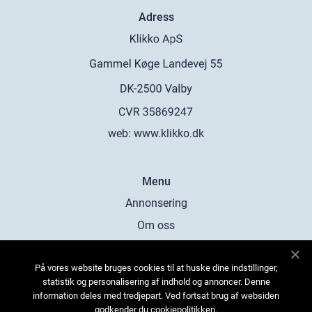
Adress
web:
www.klikko.dk
Menu
Annonsering
Om oss
Cookies
På vores website bruges cookies til at huske dine indstillinger,
Kontakta oss
statistik og personalisering af indhold og annoncer. Denne
Sitemap
information deles med tredjepart. Ved fortsat brug af websiden
godkender du cookiepolitikken.