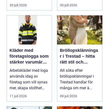
praktiska beslut. En b...
packning, säker...
30 juli 2026
30 juli 2026
Kläder med
Bröllopsklänninga
företagslogga som
r i Trestad – hitta
stärker varumärket
rätt stil och
varje dag
passform inför den
Arbetskläder med loga
Att söka efter
stora dagen
används idag av
bröllopsklänningar i
företag som vill synas
Trestad handlar för
mer, skapa stolthet
många om mer ä...
inte...
11 juli 2026
09 juli 2026