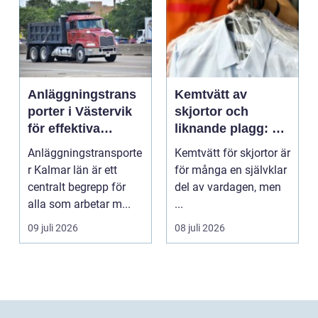
Anläggningstrans
Kemtvätt av
porter i Västervik
skjortor och
för effektiva
liknande plagg: Så
byggprojekt
fungerar
Anläggningstransporte
Kemtvätt för skjortor är
professionell
r Kalmar län är ett
för många en självklar
klädvård i
centralt begrepp för
del av vardagen, men
praktiken
alla som arbetar m...
...
09 juli 2026
08 juli 2026