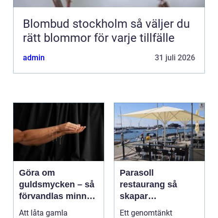
Blombud stockholm så väljer du
rätt blommor för varje tillfälle
admin
31 juli 2026
Göra om
Parasoll
guldsmycken – så
restaurang så
förvandlas minnen
skapar
till nya favoriter
uteserveringen rätt
Att låta gamla
Ett genomtänkt