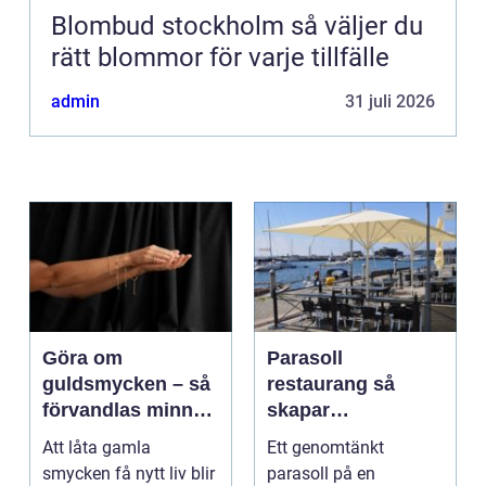
Blombud stockholm så väljer du
rätt blommor för varje tillfälle
admin
31 juli 2026
Göra om
Parasoll
guldsmycken – så
restaurang så
förvandlas minnen
skapar
till nya favoriter
uteserveringen rätt
Att låta gamla
Ett genomtänkt
känsla året runt
smycken få nytt liv blir
parasoll på en