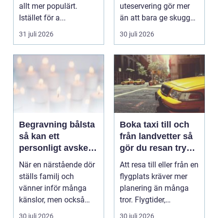
allt mer populärt.
uteservering gör mer
Istället för a...
än att bara ge skugga.
Det påverkar hur länge
31 juli 2026
30 juli 2026
gäs...
Begravning bålsta
Boka taxi till och
så kan ett
från landvetter så
personligt avsked
gör du resan trygg
formas
och smidig
När en närstående dör
Att resa till eller från en
ställs familj och
flygplats kräver mer
vänner inför många
planering än många
känslor, men också
tror. Flygtider,
praktiska beslut. En b...
packning, säker...
30 juli 2026
30 juli 2026