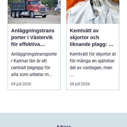
Anläggningstrans
Kemtvätt av
porter i Västervik
skjortor och
för effektiva
liknande plagg: Så
byggprojekt
fungerar
Anläggningstransporte
Kemtvätt för skjortor är
professionell
r Kalmar län är ett
för många en självklar
klädvård i
centralt begrepp för
del av vardagen, men
praktiken
alla som arbetar m...
...
09 juli 2026
08 juli 2026
Adress