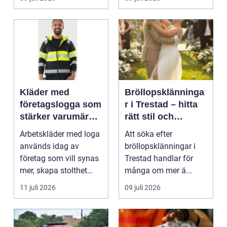
Kläder med
Bröllopsklänninga
företagslogga som
r i Trestad – hitta
stärker varumärket
rätt stil och
varje dag
passform inför den
Arbetskläder med loga
Att söka efter
stora dagen
används idag av
bröllopsklänningar i
företag som vill synas
Trestad handlar för
mer, skapa stolthet
många om mer ä...
inte...
11 juli 2026
09 juli 2026