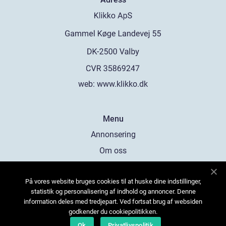
web:
www.klikko.dk
Menu
Annonsering
Om oss
Cookies
På vores website bruges cookies til at huske dine indstillinger,
Kontakta oss
statistik og personalisering af indhold og annoncer. Denne
Sitemap
information deles med tredjepart. Ved fortsat brug af websiden
godkender du cookiepolitikken.
Ok
Privatlivspolitik