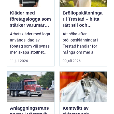
Kläder med
Bröllopsklänninga
företagslogga som
r i Trestad – hitta
stärker varumärket
rätt stil och
varje dag
passform inför den
Arbetskläder med loga
Att söka efter
stora dagen
används idag av
bröllopsklänningar i
företag som vill synas
Trestad handlar för
mer, skapa stolthet
många om mer ä...
inte...
11 juli 2026
09 juli 2026
Anläggningstrans
Kemtvätt av