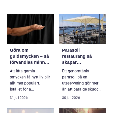
Göra om
Parasoll
guldsmycken – så
restaurang så
förvandlas minnen
skapar
till nya favoriter
uteserveringen rätt
Att låta gamla
Ett genomtänkt
känsla året runt
smycken få nytt liv blir
parasoll på en
allt mer populärt.
uteservering gör mer
Istället för a...
än att bara ge skugga.
Det påverkar hur länge
31 juli 2026
30 juli 2026
gäs...