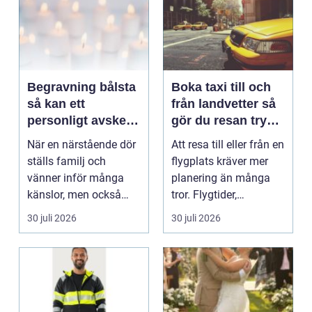
Begravning bålsta
Boka taxi till och
så kan ett
från landvetter så
personligt avsked
gör du resan trygg
formas
och smidig
När en närstående dör
Att resa till eller från en
ställs familj och
flygplats kräver mer
vänner inför många
planering än många
känslor, men också
tror. Flygtider,
praktiska beslut. En b...
packning, säker...
30 juli 2026
30 juli 2026