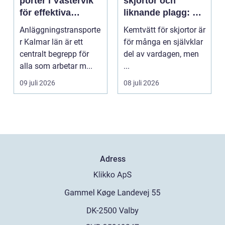
porter i Västervik
skjortor och
för effektiva
liknande plagg: Så
byggprojekt
fungerar
Anläggningstransporte
Kemtvätt för skjortor är
professionell
r Kalmar län är ett
för många en självklar
klädvård i
centralt begrepp för
del av vardagen, men
praktiken
alla som arbetar m...
...
09 juli 2026
08 juli 2026
Adress