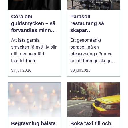
Göra om
Parasoll
guldsmycken – så
restaurang så
förvandlas minnen
skapar
till nya favoriter
uteserveringen rätt
Att låta gamla
Ett genomtänkt
känsla året runt
smycken få nytt liv blir
parasoll på en
allt mer populärt.
uteservering gör mer
Istället för a...
än att bara ge skugga.
Det påverkar hur länge
31 juli 2026
30 juli 2026
gäs...
Begravning bålsta
Boka taxi till och