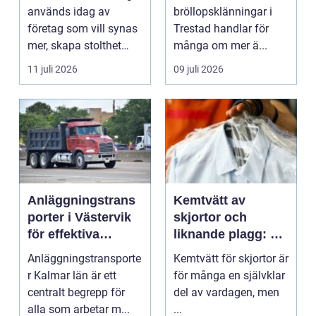
stora dagen
används idag av
bröllopsklänningar i
företag som vill synas
Trestad handlar för
mer, skapa stolthet
många om mer ä...
inte...
11 juli 2026
09 juli 2026
Anläggningstrans
Kemtvätt av
porter i Västervik
skjortor och
för effektiva
liknande plagg: Så
byggprojekt
fungerar
Anläggningstransporte
Kemtvätt för skjortor är
professionell
r Kalmar län är ett
för många en självklar
klädvård i
centralt begrepp för
del av vardagen, men
praktiken
alla som arbetar m...
...