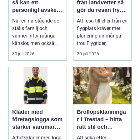
så kan ett
från landvetter så
personligt avsked
gör du resan trygg
formas
och smidig
När en närstående dör
Att resa till eller från en
ställs familj och
flygplats kräver mer
vänner inför många
planering än många
känslor, men också
tror. Flygtider,
praktiska beslut. En b...
packning, säker...
30 juli 2026
30 juli 2026
Kläder med
Bröllopsklänninga
företagslogga som
r i Trestad – hitta
stärker varumärket
rätt stil och
varje dag
passform inför den
Arbetskläder med loga
Att söka efter