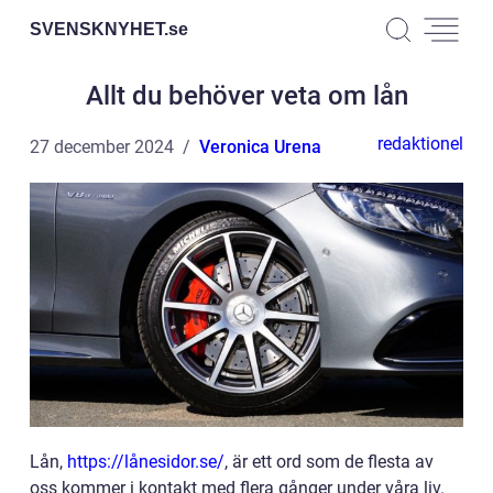
SVENSKNYHET.
se
Allt du behöver veta om lån
redaktionel
27 december 2024
Veronica Urena
Lån,
https://lånesidor.se/
, är ett ord som de flesta av
oss kommer i kontakt med flera gånger under våra liv.